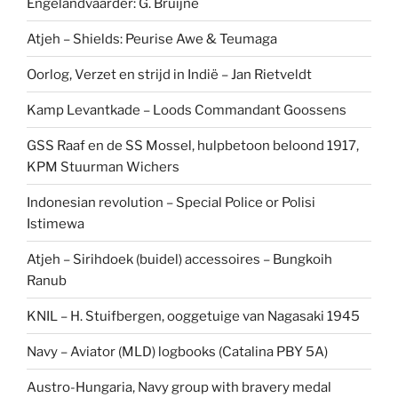
Engelandvaarder: G. Bruijne
Atjeh – Shields: Peurise Awe & Teumaga
Oorlog, Verzet en strijd in Indië – Jan Rietveldt
Kamp Levantkade – Loods Commandant Goossens
GSS Raaf en de SS Mossel, hulpbetoon beloond 1917,
KPM Stuurman Wichers
Indonesian revolution – Special Police or Polisi
Istimewa
Atjeh – Sirihdoek (buidel) accessoires – Bungkoih
Ranub
KNIL – H. Stuifbergen, ooggetuige van Nagasaki 1945
Navy – Aviator (MLD) logbooks (Catalina PBY 5A)
Austro-Hungaria, Navy group with bravery medal