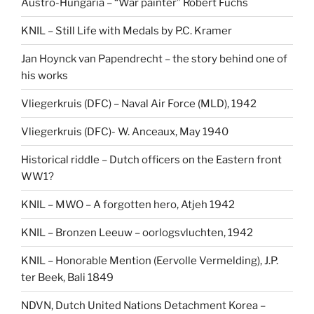
Austro-Hungaria – “War painter” Robert Fuchs
KNIL – Still Life with Medals by P.C. Kramer
Jan Hoynck van Papendrecht – the story behind one of
his works
Vliegerkruis (DFC) – Naval Air Force (MLD), 1942
Vliegerkruis (DFC)- W. Anceaux, May 1940
Historical riddle – Dutch officers on the Eastern front
WW1?
KNIL – MWO – A forgotten hero, Atjeh 1942
KNIL – Bronzen Leeuw – oorlogsvluchten, 1942
KNIL – Honorable Mention (Eervolle Vermelding), J.P.
ter Beek, Bali 1849
NDVN, Dutch United Nations Detachment Korea –