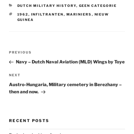
CATEGORIES
DUTCH MILITARY HISTORY
,
GEEN CATEGORIE
TAGS
1962
,
INFILTRANTEN
,
MARINIERS
,
NIEUW
GUINEA
Post
Previous
PREVIOUS
navigation
Post
Navy – Dutch Naval Aviation (MLD) Wings by Toye
Next
NEXT
Post
Austro-Hungaria, Military cemetery in Berezhany –
then and now.
RECENT POSTS