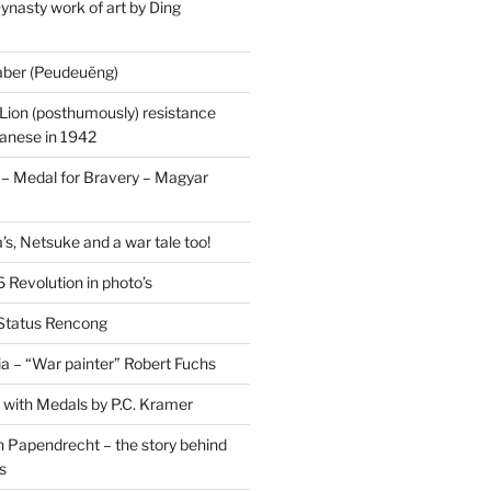
ynasty work of art by Ding
saber (Peudeuëng)
Lion (posthumously) resistance
panese in 1942
 Medal for Bravery – Magyar
’s, Netsuke and a war tale too!
 Revolution in photo’s
 Status Rencong
a – “War painter” Robert Fuchs
fe with Medals by P.C. Kramer
 Papendrecht – the story behind
s