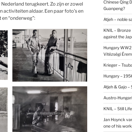
Chinese Qing D
r Nederland terugkeert. Zo zijn er zowel
Guanpeng?
n activiteiten aldaar. Een paar foto’s en
 en “onderweg”:
Atjeh – noble 
KNIL – Bronze 
against the Ja
Hungary WW2 –
Vitézségi Érem
Krieger – Tsuba
Hungary – 1956
Atjeh & Gajo –
Austro-Hungari
KNIL – Still Li
Jan Hoynck van
one of his work