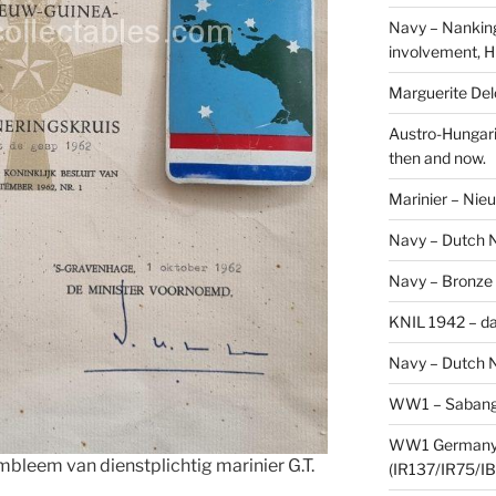
Navy – Nanking
involvement, H
Marguerite Delo
Austro-Hungari
then and now.
Marinier – Nie
Navy – Dutch N
Navy – Bronze
KNIL 1942 – da
Navy – Dutch N
WW1 – Sabang,
WW1 Germany –
leem van dienstplichtig marinier G.T.
(IR137/IR75/IB