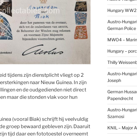
Hungary WW2 – 
Austro-Hungaria
German Police 
MWO4 – Marine
Hungary – porc
Thilly Weissenb
Austro-Hungari
id tijdens zijn dienstplicht vliegt op 2
Joseph
ersterkingen naar Nieuw Guinea. In zijn
ullingen en de oudgedienden niet direct
German Hussar 
en maar die stonden vlak voor hun
Papendrecht
Austro-Hungari
Szamosi
inea (vooral Biak) schrijft hij veelvuldig
j de groep bewaard gebleven zijn. Daaruit
KNIL – Major A.
n zijn tijd daar een fototoestel overneemt