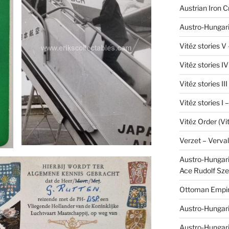
Austrian Iron 
Austro-Hungari
Vitéz stories V
Vitéz stories I
Vitéz stories II
Vitéz stories I
Vitéz Order (Vi
Verzet – Verva
Austro-Hungaria
Ace Rudolf Sze
Ottoman Empir
Austro-Hungari
Austro-Hungar