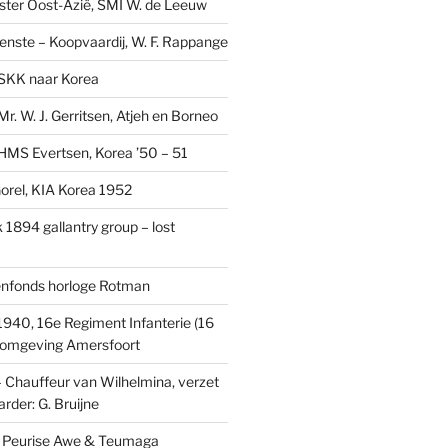
ster Oost-Azië, SMI W. de Leeuw
ienste – Koopvaardij, W. F. Rappange
SKK naar Korea
r. W. J. Gerritsen, Atjeh en Borneo
MS Evertsen, Korea ’50 – 51
rel, KIA Korea 1952
1894 gallantry group – lost
enfonds horloge Rotman
1940, 16e Regiment Infanterie (16
, omgeving Amersfoort
– Chauffeur van Wilhelmina, verzet
rder: G. Bruijne
s: Peurise Awe & Teumaga