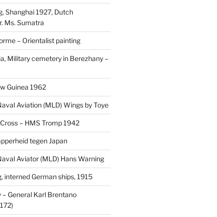
, Shanghai 1927, Dutch
r. Ms. Sumatra
rme – Orientalist painting
a, Military cemetery in Berezhany –
uw Guinea 1962
aval Aviation (MLD) Wings by Toye
 Cross – HMS Tromp 1942
pperheid tegen Japan
aval Aviator (MLD) Hans Warning
 interned German ships, 1915
 General Karl Brentano
172)