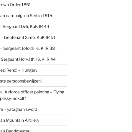
Crown Order 1851
an campaign in Serbia 1915
 – Sergeant Deli, KuK IR 44
V – Lieutenant Simó, KuK IR 51
I – Sergeant Joföldi, KuK IR 38
 – Sergeant Horváth, KuK IR 44
tézi Rend) – Hungary
lste persoonsbewijzen!
, Airforce officer painting – Flying
pessy-Sokoll?
e – yataghan sword
an Mountain Artillery
ian Bandmaster