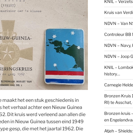
KNIL – Verzets
Kruis van Verd
NDVN – Van N
Controleur BB M
NDVN – Navy, H
NDVN – Joop Go
KNIL – Lombok 
history…
Carnegie Held
Bronzen Kruis 
e maakt het een stuk geschiedenis in
RI) te Asschat
is het verhaal achter een Nieuw Guinea
Bronzen kruis 
2. Dit kruis werd verleend aan allen die
en Engelandvaa
den in Nieuw Guinea tussen eind 1949
type gesp, die met het jaartal 1962. Die
Atjeh – Shield