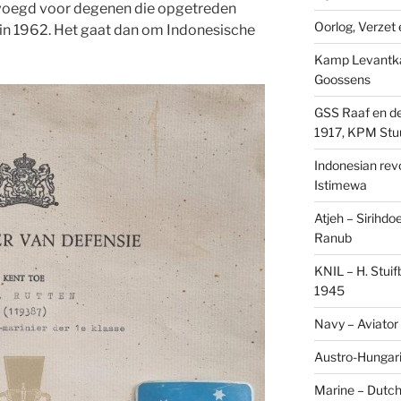
evoegd voor degenen die opgetreden
Oorlog, Verzet e
in 1962. Het gaat dan om Indonesische
Kamp Levantk
Goossens
GSS Raaf en de
1917, KPM Stu
Indonesian revol
Istimewa
Atjeh – Sirihdo
Ranub
KNIL – H. Stui
1945
Navy – Aviator
Austro-Hungari
Marine – Dutch