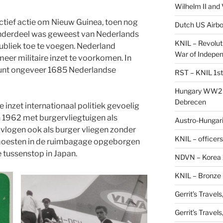
Wilhelm II and
ctief actie om Nieuw Guinea, toen nog
Dutch US Airbo
onderdeel was geweest van Nederlands
KNIL – Revolut
ubliek toe te voegen. Nederland
War of Indepe
eer militaire inzet te voorkomen. In
unt ongeveer 1685 Nederlandse
RST – KNIL 1st
Hungary WW2 –
Debrecen
 inzet internationaal politiek gevoelig
in 1962 met burgervliegtuigen als
Austro-Hungaria
vlogen ook als burger vliegen zonder
KNIL – officers
e moesten in de ruimbagage opgeborgen
tussenstop in Japan.
NDVN – Korea 
KNIL – Bronze 
Gerrit’s Travel
Gerrit’s Travel