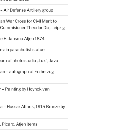
Air Defense Artillery group
n War Cross for Civil Merit to
Commisioner Theodor Dix, Leipzig
 H. Jansma Atjeh 1874
elain parachutist statue
orn of photo studio ,,Lux”, Java
an – autograph of Erzherzog
– Painting by Hoynck van
a – Hussar Attack, 1915 Bronze by
 Picard, Atjeh items