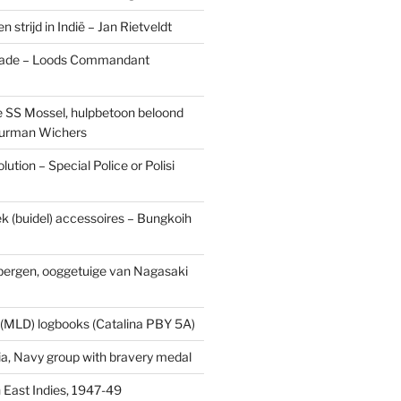
n strijd in Indië – Jan Rietveldt
ade – Loods Commandant
 SS Mossel, hulpbetoon beloond
urman Wichers
ution – Special Police or Polisi
ek (buidel) accessoires – Bungkoih
fbergen, ooggetuige van Nagasaki
 (MLD) logbooks (Catalina PBY 5A)
a, Navy group with bravery medal
 East Indies, 1947-49