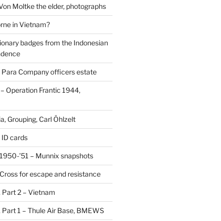
 Von Moltke the elder, photographs
rne in Vietnam?
ionary badges from the Indonesian
ndence
 Para Company officers estate
 Operation Frantic 1944,
, Grouping, Carl Öhlzelt
 ID cards
1950-’51 – Munnix snapshots
Cross for escape and resistance
s, Part 2 – Vietnam
s, Part 1 – Thule Air Base, BMEWS