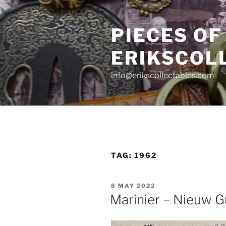
Skip
to
PIECES OF
content
ERIKSCOL
info@erikscollectables.com
TAG:
1962
POSTED
8 MAY 2022
ON
Marinier – Nieuw 