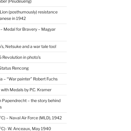
saber (Peudeuëng)
Lion (posthumously) resistance
panese in 1942
 Medal for Bravery – Magyar
’s, Netsuke and a war tale too!
 Revolution in photo’s
 Status Rencong
a – “War painter” Robert Fuchs
fe with Medals by P.C. Kramer
 Papendrecht – the story behind
s
FC) – Naval Air Force (MLD), 1942
DFC)- W. Anceaux, May 1940