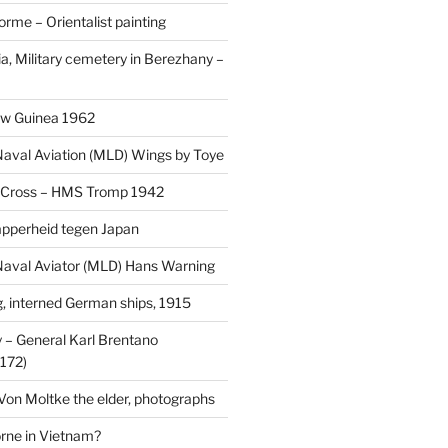
rme – Orientalist painting
a, Military cemetery in Berezhany –
uw Guinea 1962
aval Aviation (MLD) Wings by Toye
 Cross – HMS Tromp 1942
pperheid tegen Japan
aval Aviator (MLD) Hans Warning
 interned German ships, 1915
 General Karl Brentano
172)
 Von Moltke the elder, photographs
rne in Vietnam?