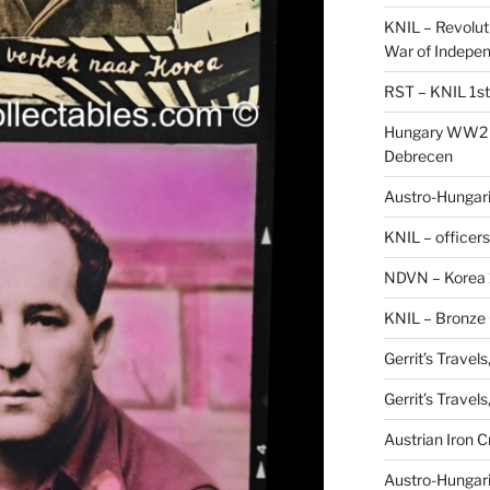
KNIL – Revolut
War of Indepe
RST – KNIL 1st
Hungary WW2 –
Debrecen
Austro-Hungaria
KNIL – officers
NDVN – Korea 
KNIL – Bronze 
Gerrit’s Travel
Gerrit’s Travel
Austrian Iron 
Austro-Hungari