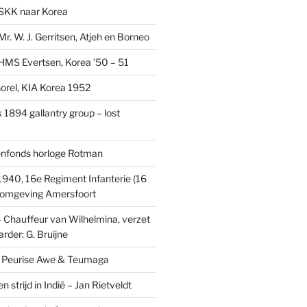
SKK naar Korea
r. W. J. Gerritsen, Atjeh en Borneo
MS Evertsen, Korea ’50 – 51
rel, KIA Korea 1952
1894 gallantry group – lost
enfonds horloge Rotman
1940, 16e Regiment Infanterie (16
, omgeving Amersfoort
– Chauffeur van Wilhelmina, verzet
rder: G. Bruijne
s: Peurise Awe & Teumaga
n strijd in Indië – Jan Rietveldt