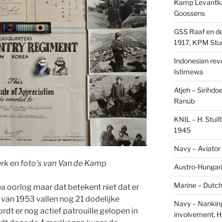
Kamp Levantk
Goossens
GSS Raaf en de
1917, KPM Stu
Indonesian revol
Istimewa
Atjeh – Sirihdo
Ranub
KNIL – H. Stui
1945
Navy – Aviator
rk en foto’s van Van de Kamp
Austro-Hungari
Marine – Dutch
ea oorlog maar dat betekent niet dat er
t van 1953 vallen nog 21 dodelijke
Navy – Nanking
rdt er nog actief patrouille gelopen in
involvement, H