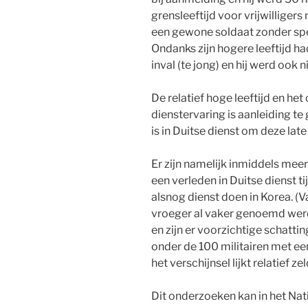
grensleeftijd voor vrijwilligers
een gewone soldaat zonder spec
Ondanks zijn hogere leeftijd had
inval (te jong) en hij werd ook 
De relatief hoge leeftijd en he
dienstervaring is aanleiding te
is in Duitse dienst om deze late
Er zijn namelijk inmiddels mee
een verleden in Duitse dienst t
alsnog dienst doen in Korea. 
vroeger al vaker genoemd wer
en zijn er voorzichtige schatt
onder de 100 militairen met ee
het verschijnsel lijkt relatief z
Dit onderzoeken kan in het Nati