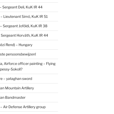
 – Sergeant Deli, KuK IR 44
V – Lieutenant Simó, KuK IR 51
I – Sergeant Joföldi, KuK IR 38
 – Sergeant Horváth, KuK IR 44
tézi Rend) – Hungary
lste persoonsbewijzen!
, Airforce officer painting – Flying
pessy-Sokoll?
e – yataghan sword
an Mountain Artillery
ian Bandmaster
Air Defense Artillery group