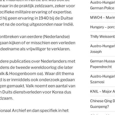
Austro-Hungaria
 maar in de praktijk zeldzaam, zeker voor
German Police 
ifieke militaire ervaring of expertise.
MWO4 – Marine
 hij geen ervaring in 1940 bij de Duitse
niet na de oorlog uitgezonden naar Indië.
Hungary – porc
Thilly Weissenb
t ontbreken van eerdere (Nederlandse)
 gaan kijken of er misschien een verleden
Austro-Hungari
 deelname als vrijwilliger te verklaren.
Joseph
German Hussar 
rdere publicaties over Nederlanders met
Papendrecht
ijdens de tweede wereldoorlog die later
(Valk & Hoogenboom oa). Waar dit thema
Austro-Hungari
d is er inmiddels ook onderzoek gedaan
Szamosi
ingen gemaakt. Valk noemt een aantal van
KNIL – Major A.
n Duits dienstverleden voor Korea dus
eldzaam.
Chinese Qing D
Guanpeng?
onaal Archief en dan specifiek in het