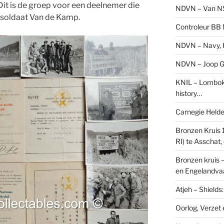
it is de groep voor een deelnemer die
NDVN – Van N
 soldaat Van de Kamp.
Controleur BB M
NDVN – Navy, H
NDVN – Joop Go
KNIL – Lombok 
history…
Carnegie Held
Bronzen Kruis 
RI) te Asschat
Bronzen kruis 
en Engelandvaa
Atjeh – Shield
Oorlog, Verzet e