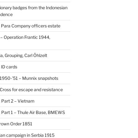
ionary badges from the Indonesian
ndence
 Para Company officers estate
 Operation Frantic 1944,
, Grouping, Carl Öhlzelt
 ID cards
1950-’51 – Munnix snapshots
Cross for escape and resistance
s, Part 2 – Vietnam
s, Part 1 – Thule Air Base, BMEWS
Crown Order 1851
an campaign in Serbia 1915