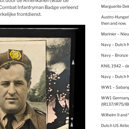
dt door de Amerikanen (waar de
Marguerite Delo
e Combat Infantryman Badge verleend
elijke frontdienst.
Austro-Hungari
then and now.
Marinier – Nie
Navy – Dutch N
Navy – Bronze
KNIL 1942 – da
Navy – Dutch N
WW1 – Sabang,
WW1 Germany –
(IR137/IR75/IB
Wilhelm II and
Dutch US Airbo