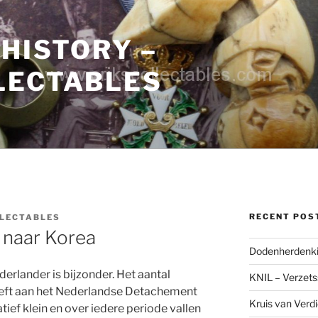
 HISTORY –
LECTABLES
RECENT POS
LECTABLES
naar Korea
Dodenherdenki
erlander is bijzonder. Het aantal
KNIL – Verzets
eeft aan het Nederlandse Detachement
Kruis van Verd
tief klein en over iedere periode vallen