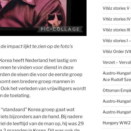
Vitéz stories V
Vitéz stories I
Vitéz stories II
Vitéz stories I
de impact lijkt te zien op de foto’s
Vitéz Order (Vi
n Korea heeft Nederland het lastig om
Verzet – Verva
nen te vinden voor dienst in deze
Austro-Hungaria
en de eisen die voor de eerste groep
Ace Rudolf Sze
 komt een bredere groep mannen in
ok het verleden van vrijwilligers wordt
Ottoman Empir
 de toelating.
Austro-Hungari
f “standaard” Korea groep gaat wat
Austro-Hungar
 iets bijzonders aan de hand. Bij nadere
Hungary WW2 – 
el de leeftijd van de man op, hij was 29
na 2 maanden in Korea. Dit was ook de