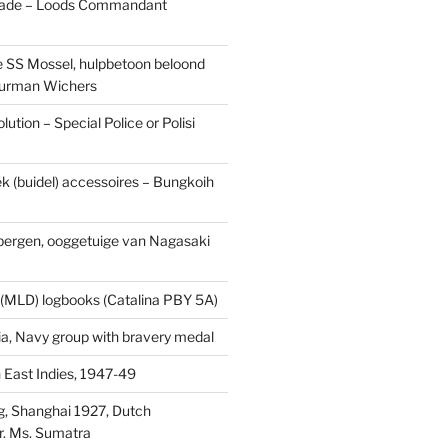
ade – Loods Commandant
 SS Mossel, hulpbetoon beloond
urman Wichers
ution – Special Police or Polisi
ek (buidel) accessoires – Bungkoih
fbergen, ooggetuige van Nagasaki
 (MLD) logbooks (Catalina PBY 5A)
a, Navy group with bravery medal
 East Indies, 1947-49
, Shanghai 1927, Dutch
r. Ms. Sumatra