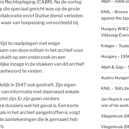
Atjeh – noble 
ere Rechtspleging (CABR). Na de oorlog
g die speciaal gericht was op de grote
KNIL – Bronze 
laboratie en/of Duitse dienst verleden.
against the Ja
waar van toepassing veroordeeld bij
Hungary WW2 –
Vitézségi Érem
 tijd te raadplegen met enige
Krieger – Tsuba
am van deze militair in het archief voor
Hungary – 1956
duidt op een onderzoek en een
ijke inzage in de stukken van dit archief
Atjeh & Gajo –
 antwoord te vinden.
Austro-Hungari
lijk in 1947 ook gestraft. Zijn eigen
KNIL – Still Li
on van informatie met daarnaast enkele
kt zijn. Er zijn geen verdere
Jan Hoynck van
one of his work
e dossiers wel het geval is. Een korte
ls in het archief aangetroffen is volgt
Vliegerkruis (D
 de aantekeningen die ik gemaakt heb
n).
Vliegerkruis (