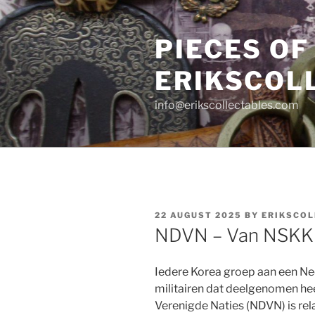
Skip
to
PIECES OF
content
ERIKSCOL
info@erikscollectables.com
POSTED
22 AUGUST 2025
BY
ERIKSCOL
ON
NDVN – Van NSKK 
Iedere Korea groep aan een Ned
militairen dat deelgenomen h
Verenigde Naties (NDVN) is rela