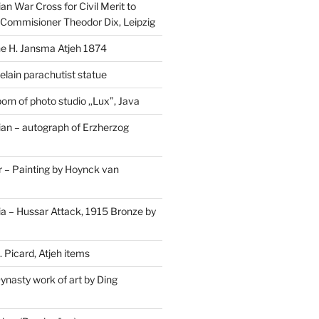
n War Cross for Civil Merit to
Commisioner Theodor Dix, Leipzig
 H. Jansma Atjeh 1874
elain parachutist statue
orn of photo studio ,,Lux”, Java
an – autograph of Erzherzog
– Painting by Hoynck van
a – Hussar Attack, 1915 Bronze by
 Picard, Atjeh items
ynasty work of art by Ding