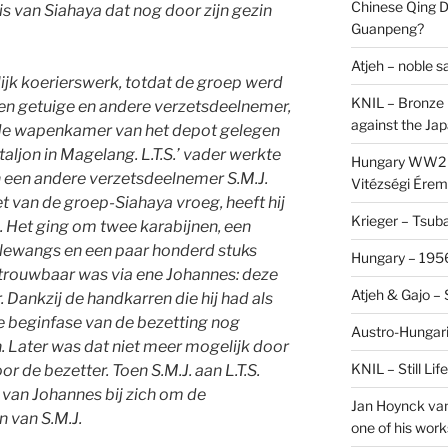
Chinese Qing D
 van Siahaya dat nog door zijn gezin
Guanpeng?
Atjeh – noble 
ijk koerierswerk, totdat de groep werd
KNIL – Bronze 
en getuige en andere verzetsdeelnemer,
against the Ja
n de wapenkamer van het depot gelegen
aljon in Magelang. L.T.S.’ vader werkte
Hungary WW2 –
n een andere verzetsdeelnemer S.M.J.
Vitézségi Érem
 van de groep-Siahaya vroeg, heeft hij
Krieger – Tsuba
 Het ging om twee karabijnen, een
 klewangs en een paar honderd stuks
Hungary – 1956
 betrouwbaar was via ene Johannes: deze
Atjeh & Gajo –
Dankzij de handkarren die hij had als
 de beginfase van de bezetting nog
Austro-Hungari
. Later was dat niet meer mogelijk door
KNIL – Still Li
 de bezetter. Toen S.M.J. aan L.T.S.
f van Johannes bij zich om de
Jan Hoynck van
 van S.M.J.
one of his work