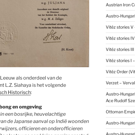
Austrian Iron 
Austro-Hungari
Vitéz stories V
Vitéz stories I
Vitéz stories II
Vitéz stories I
Vitéz Order (Vi
 Leeuw als onderdeel van de
Verzet – Verva
t L.Z. Siahaya is het volgende
sch Historisch
:
Austro-Hungaria
Ace Rudolf Sze
mbong en omgeving
Ottoman Empir
n een bosrijke, heuvelachtige
an de Japanse aanval op Indië woonden
Austro-Hungari
rwijzers, officieren en onderofficieren
Austro-Hungar