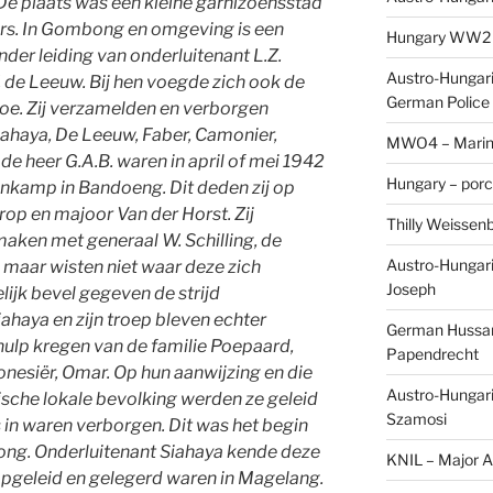
De plaats was een kleine garnizoensstad
s. In Gombong en omgeving is een
Hungary WW2 – 
der leiding van onderluitenant L.Z.
Austro-Hungaria
 de Leeuw. Bij hen voegde zich ook de
German Police 
oe. Zij verzamelden en verborgen
ahaya, De Leeuw, Faber, Camonier,
MWO4 – Marine
de heer G.A.B. waren in april of mei 1942
Hungary – porc
enkamp in Bandoeng. Dit deden zij op
rop en majoor Van der Horst. Zij
Thilly Weissenb
aken met generaal W. Schilling, de
Austro-Hungari
 maar wisten niet waar deze zich
Joseph
lijk bevel gegeven de strijd
ahaya en zijn troep bleven echter
German Hussar 
hulp kregen van de familie Poepaard,
Papendrecht
nesiër, Omar. Op hun aanwijzing en die
Austro-Hungari
sche lokale bevolking werden ze geleid
Szamosi
in waren verborgen. Dit was het begin
ng. Onderluitenant Siahaya kende deze
KNIL – Major A.
 opgeleid en gelegerd waren in Magelang.