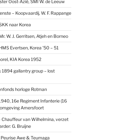
ster Oost-Azië, SMI W. de Leeuw
ienste – Koopvaardij, W. F. Rappange
SKK naar Korea
r. W. J. Gerritsen, Atjeh en Borneo
MS Evertsen, Korea ’50 – 51
rel, KIA Korea 1952
1894 gallantry group – lost
enfonds horloge Rotman
1940, 16e Regiment Infanterie (16
, omgeving Amersfoort
– Chauffeur van Wilhelmina, verzet
rder: G. Bruijne
s: Peurise Awe & Teumaga