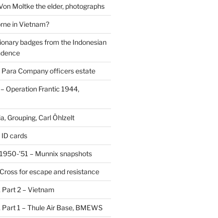
 Von Moltke the elder, photographs
rne in Vietnam?
ionary badges from the Indonesian
ndence
 Para Company officers estate
 Operation Frantic 1944,
, Grouping, Carl Öhlzelt
 ID cards
1950-’51 – Munnix snapshots
Cross for escape and resistance
s, Part 2 – Vietnam
s, Part 1 – Thule Air Base, BMEWS