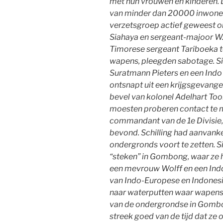
met hun vrouwen en kinderen. 
van minder dan 20000 inwoner
verzetsgroep actief geweest on
Siahaya en sergeant-majoor W.
Timorese sergeant Tariboeka t
wapens, pleegden sabotage. Si
Suratmann Pieters en een Indo 
ontsnapt uit een krijgsgevang
bevel van kolonel Adelhart Too
moesten proberen contact te m
commandant van de 1e Divisie,
bevond. Schilling had aanvanke
ondergronds voort te zetten. Si
“steken” in Gombong, waar ze 
een mevrouw Wolff en een Indo
van Indo-Europese en Indonesi
naar waterputten waar wapens 
van de ondergrondse in Gombo
streek goed van de tijd dat ze