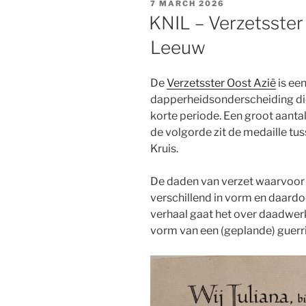
POSTED
7 MARCH 2026
ON
KNIL – Verzetsster
Leeuw
De
Verzetsster Oost Azië
is een
dapperheidsonderscheiding die 
korte periode. Een groot aanta
de volgorde zit de medaille t
Kruis.
De daden van verzet waarvoor d
verschillend in vorm en daardoo
verhaal gaat het over daadwerk
vorm van een (geplande) guerri