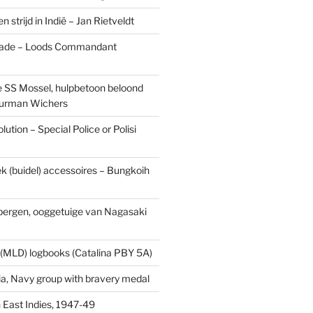
n strijd in Indië – Jan Rietveldt
ade – Loods Commandant
 SS Mossel, hulpbetoon beloond
urman Wichers
ution – Special Police or Polisi
ek (buidel) accessoires – Bungkoih
fbergen, ooggetuige van Nagasaki
 (MLD) logbooks (Catalina PBY 5A)
a, Navy group with bravery medal
 East Indies, 1947-49