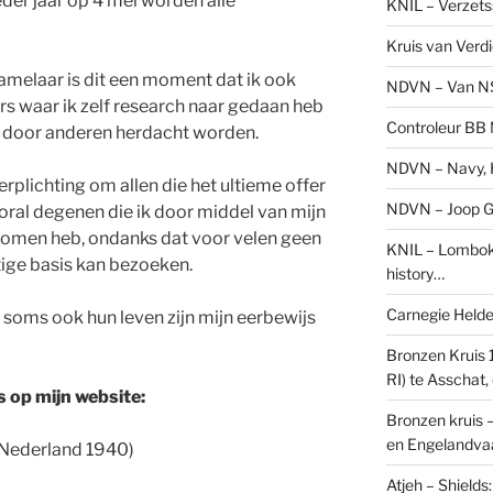
der jaar op 4 mei worden alle
KNIL – Verzets
Kruis van Verd
zamelaar is dit een moment dat ik ook
NDVN – Van N
fers waar ik zelf research naar gedaan heb
Controleur BB M
el door anderen herdacht worden.
NDVN – Navy, H
verplichting om allen die het ultieme offer
NDVN – Joop Go
ral degenen die ik door middel van mijn
nomen heb, ondanks dat voor velen geen
KNIL – Lombok 
tige basis kan bezoeken.
history…
Carnegie Held
 soms ook hun leven zijn mijn eerbewijs
Bronzen Kruis 
RI) te Asschat
 op mijn website:
Bronzen kruis 
en Engelandvaa
 (Nederland 1940)
Atjeh – Shield