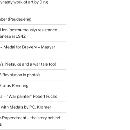
ynasty work of art by Ding
saber (Peudeuëng)
Lion (posthumously) resistance
panese in 1942
 Medal for Bravery – Magyar
’s, Netsuke and a war tale too!
 Revolution in photo’s
 Status Rencong
a – “War painter” Robert Fuchs
fe with Medals by P.C. Kramer
 Papendrecht – the story behind
s