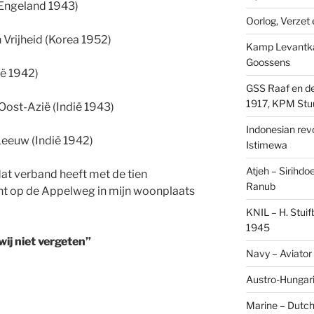
(Engeland 1943)
Oorlog, Verzet e
n Vrijheid (Korea 1952)
Kamp Levantk
Goossens
ië 1942)
GSS Raaf en de
1917, KPM Stu
 Oost-Azië (Indië 1943)
Indonesian revol
Leeuw (Indië 1942)
Istimewa
Atjeh – Sirihdo
at verband heeft met de tien
Ranub
nt op de Appelweg in mijn woonplaats
KNIL – H. Stui
1945
ij niet vergeten”
Navy – Aviator
Austro-Hungari
Marine – Dutch