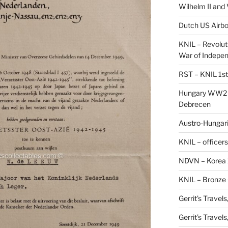
Wilhelm II and
Dutch US Airbo
KNIL – Revolut
War of Indepe
RST – KNIL 1st
Hungary WW2 –
Debrecen
Austro-Hungaria
KNIL – officers
NDVN – Korea 
KNIL – Bronze 
Gerrit’s Travel
Gerrit’s Travel