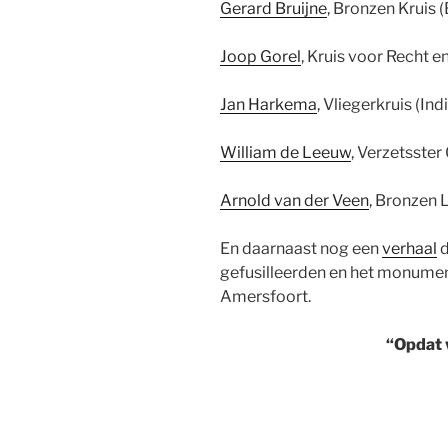
Gerard Bruijne
, Bronzen Kruis 
Joop Gorel
, Kruis voor Recht e
Jan Harkema
, Vliegerkruis (Ind
William de Leeuw
, Verzetsster
Arnold van der Veen
, Bronzen 
En daarnaast nog een
verhaal
d
gefusilleerden en het monume
Amersfoort.
“Opdat w