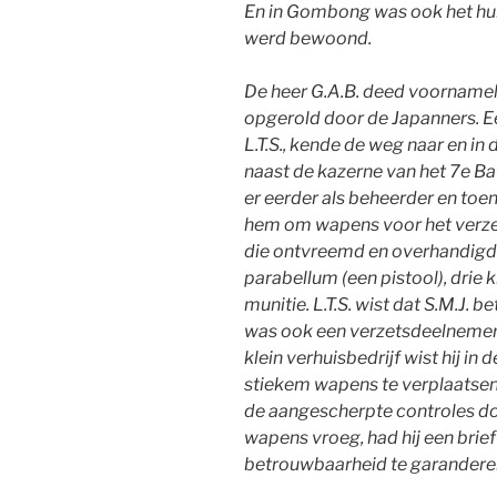
En in Gombong was ook het huis
werd bewoond.
De heer G.A.B. deed voornamel
opgerold door de Japanners. E
L.T.S., kende de weg naar en i
naast de kazerne van het 7e Bat
er eerder als beheerder en toe
hem om wapens voor het verzet
die ontvreemd en overhandigd.
parabellum (een pistool), drie
munitie. L.T.S. wist dat S.M.J.
was ook een verzetsdeelnemer. 
klein verhuisbedrijf wist hij in
stiekem wapens te verplaatsen
de aangescherpte controles door
wapens vroeg, had hij een brie
betrouwbaarheid te garanderen