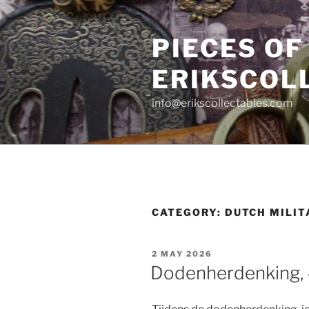
Skip
to
PIECES OF
content
ERIKSCOL
info@erikscollectables.com
CATEGORY:
DUTCH MILIT
POSTED
2 MAY 2026
ON
Dodenherdenking, 