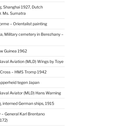
, Shanghai 1927, Dutch
r. Ms. Sumatra
rme – Orientalist painting
a, Military cemetery in Berezhany –
uw Guinea 1962
aval Aviation (MLD) Wings by Toye
 Cross – HMS Tromp 1942
pperheid tegen Japan
aval Aviator (MLD) Hans Warning
 interned German ships, 1915
 General Karl Brentano
172)