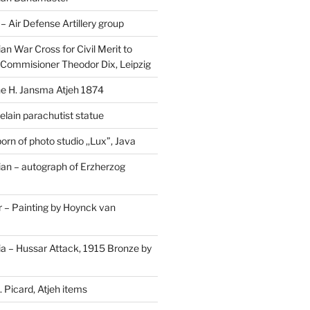
Air Defense Artillery group
n War Cross for Civil Merit to
Commisioner Theodor Dix, Leipzig
 H. Jansma Atjeh 1874
elain parachutist statue
orn of photo studio ,,Lux”, Java
an – autograph of Erzherzog
– Painting by Hoynck van
a – Hussar Attack, 1915 Bronze by
 Picard, Atjeh items