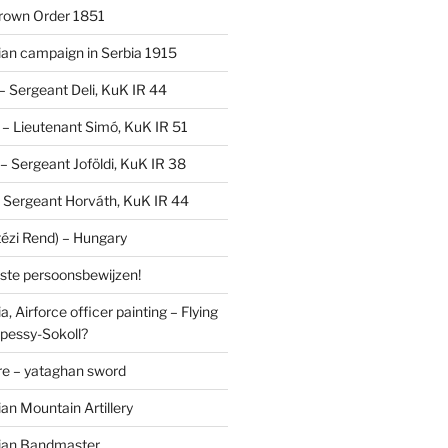
Crown Order 1851
an campaign in Serbia 1915
 – Sergeant Deli, KuK IR 44
V – Lieutenant Simó, KuK IR 51
I – Sergeant Joföldi, KuK IR 38
 – Sergeant Horváth, KuK IR 44
tézi Rend) – Hungary
lste persoonsbewijzen!
, Airforce officer painting – Flying
pessy-Sokoll?
e – yataghan sword
an Mountain Artillery
ian Bandmaster