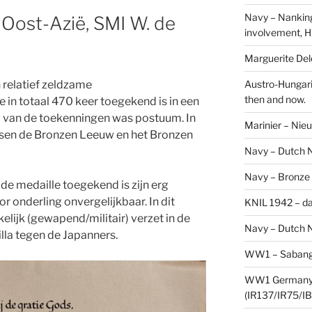
Navy – Nanking
 Oost-Azië, SMI W. de
involvement, H
Marguerite Delo
Austro-Hungari
 relatief zeldzame
then and now.
in totaal 470 keer toegekend is in een
l van de toekenningen was postuum. In
Marinier – Nie
ussen de Bronzen Leeuw en het Bronzen
Navy – Dutch N
Navy – Bronze
e medaille toegekend is zijn erg
r onderling onvergelijkbaar. In dit
KNIL 1942 – da
elijk (gewapend/militair) verzet in de
Navy – Dutch N
lla tegen de Japanners.
WW1 – Sabang,
WW1 Germany –
(IR137/IR75/IB