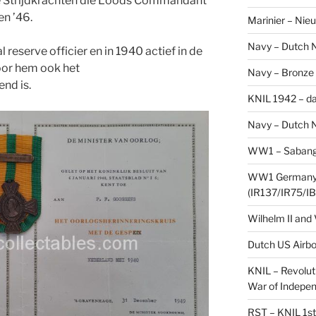
 Strijdkrachten die Loods Commandant
en ’46.
Marinier – Nie
Navy – Dutch N
reserve officier en in 1940 actief in de
oor hem ook het
Navy – Bronze
nd is.
KNIL 1942 – da
Navy – Dutch N
WW1 – Sabang,
WW1 Germany –
(IR137/IR75/IB
Wilhelm II and
Dutch US Airbo
KNIL – Revolut
War of Indepe
RST – KNIL 1st