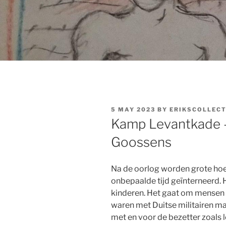
POSTED
5 MAY 2023
BY
ERIKSCOLLEC
ON
Kamp Levantkade
Goossens
Na de oorlog worden grote ho
onbepaalde tijd geïnterneerd.
kinderen. Het gaat om mensen 
waren met Duitse militairen m
met en voor de bezetter zoals 