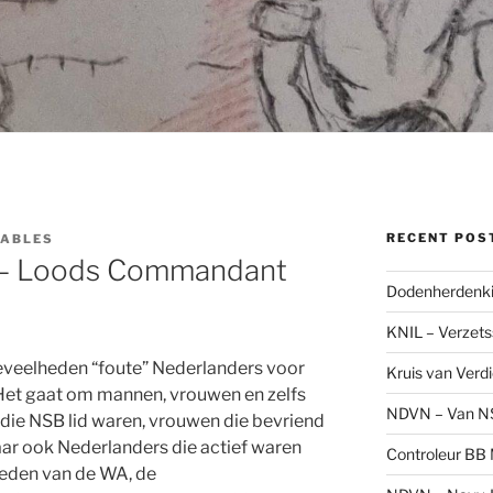
RECENT POS
TABLES
 – Loods Commandant
Dodenherdenki
KNIL – Verzets
eveelheden “foute” Nederlanders voor
Kruis van Verd
 Het gaat om mannen, vrouwen en zelfs
NDVN – Van N
die NSB lid waren, vrouwen die bevriend
aar ook Nederlanders die actief waren
Controleur BB M
leden van de WA, de