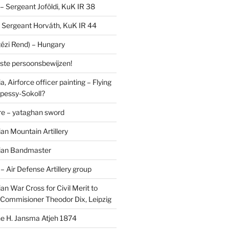
I – Sergeant Joföldi, KuK IR 38
 – Sergeant Horváth, KuK IR 44
tézi Rend) – Hungary
lste persoonsbewijzen!
, Airforce officer painting – Flying
pessy-Sokoll?
e – yataghan sword
an Mountain Artillery
ian Bandmaster
Air Defense Artillery group
n War Cross for Civil Merit to
Commisioner Theodor Dix, Leipzig
 H. Jansma Atjeh 1874