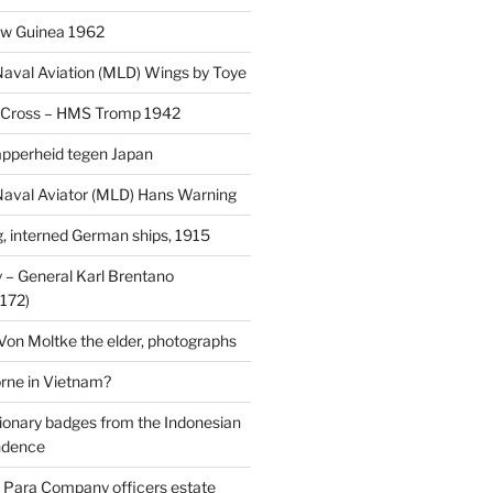
uw Guinea 1962
aval Aviation (MLD) Wings by Toye
 Cross – HMS Tromp 1942
pperheid tegen Japan
aval Aviator (MLD) Hans Warning
 interned German ships, 1915
 General Karl Brentano
172)
 Von Moltke the elder, photographs
rne in Vietnam?
ionary badges from the Indonesian
ndence
 Para Company officers estate