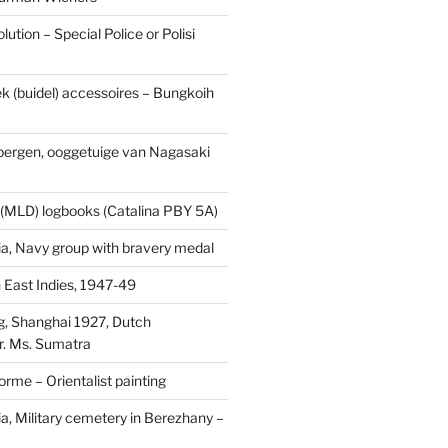
ution – Special Police or Polisi
ek (buidel) accessoires – Bungkoih
fbergen, ooggetuige van Nagasaki
 (MLD) logbooks (Catalina PBY 5A)
a, Navy group with bravery medal
 East Indies, 1947-49
, Shanghai 1927, Dutch
r. Ms. Sumatra
rme – Orientalist painting
a, Military cemetery in Berezhany –