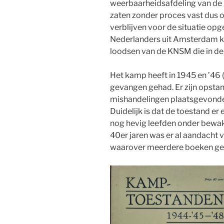
weerbaarheidsafdeling van de
zaten zonder proces vast dus
verblijven voor de situatie op
Nederlanders uit Amsterdam 
loodsen van de KNSM die in de
Het kamp heeft in 1945 en ’46
gevangen gehad. Er zijn opsta
mishandelingen plaatsgevonden
Duidelijk is dat de toestand e
nog hevig leefden onder bewak
40er jaren was er al aandacht
waarover meerdere boeken ges