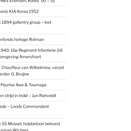
MS Evertsen, Korea ’50 – 51
rel, KIA Korea 1952
1894 gallantry group – lost
enfonds horloge Rotman
1940, 16e Regiment Infanterie (16
, omgeving Amersfoort
– Chauffeur van Wilhelmina, verzet
rder: G. Bruijne
s: Peurise Awe & Teumaga
n strijd in Indië – Jan Rietveldt
ade – Loods Commandant
 SS Mossel, hulpbetoon beloond
urman Wichers