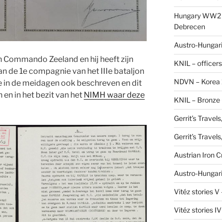
Hungary WW2 –
Debrecen
Austro-Hungaria
an Commando Zeeland en hij heeft zijn
KNIL – officers
n de 1e compagnie van het IIIe bataljon
NDVN – Korea 
e in de meidagen ook beschreven en dit
en in het bezit van het
NIMH waar deze
KNIL – Bronze 
Gerrit’s Travel
Gerrit’s Travel
Austrian Iron 
Austro-Hungari
Vitéz stories V
Vitéz stories I