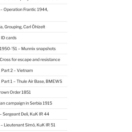
 Operation Frantic 1944,
, Grouping, Carl Öhlzelt
 ID cards
1950-’51 – Munnix snapshots
Cross for escape and resistance
s, Part 2 – Vietnam
s, Part 1 – Thule Air Base, BMEWS
Crown Order 1851
an campaign in Serbia 1915
 – Sergeant Deli, KuK IR 44
V – Lieutenant Simó, KuK IR 51