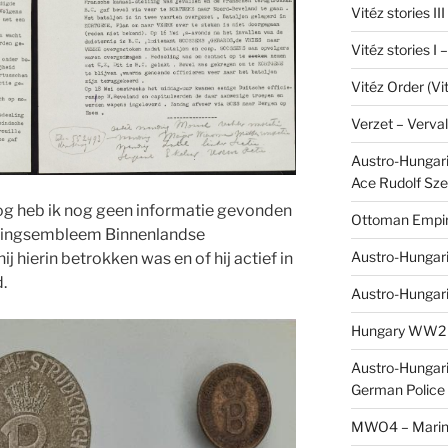
Vitéz stories II
Vitéz stories I
Vitéz Order (Vi
Verzet – Verva
Austro-Hungaria
Ace Rudolf Sze
rlog heb ik nog geen informatie gevonden
Ottoman Empir
neringsembleem Binnenlandse
Austro-Hungari
j hierin betrokken was en of hij actief in
.
Austro-Hungar
Hungary WW2 – 
Austro-Hungaria
German Police 
MWO4 – Marine