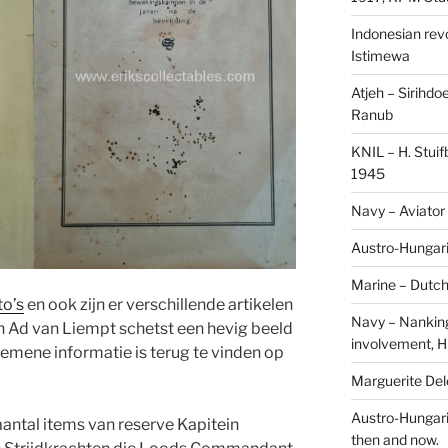
Indonesian revol
Istimewa
Atjeh – Sirihdo
Ranub
KNIL – H. Stui
1945
Navy – Aviator
Austro-Hungari
Marine – Dutch
to’s
en ook zijn er verschillende artikelen
Navy – Nanking
 Ad van Liempt schetst een hevig beeld
involvement, H
gemene informatie is terug te vinden op
Marguerite Delo
Austro-Hungari
aantal items van reserve Kapitein
then and now.