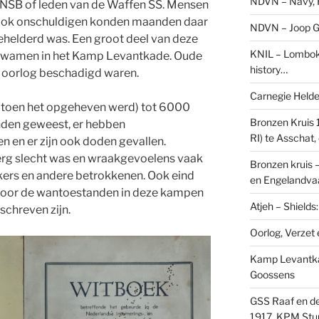
NDVN – Navy, H
 NSB of leden van de Waffen SS. Mensen
 ook onschuldigen konden maanden daar
NDVN – Joop Go
gehelderd was. Een groot deel van deze
KNIL – Lombok 
kwamen in het Kamp Levantkade. Oude
history…
 oorlog beschadigd waren.
Carnegie Held
 (toen het opgeheven werd) tot 6000
Bronzen Kruis 
nden geweest, er hebben
RI) te Asschat
 en er zijn ook doden gevallen.
r erg slecht was en wraakgevoelens vaak
Bronzen kruis 
ers en andere betrokkenen. Ook eind
en Engelandvaa
 voor de wantoestanden in deze kampen
Atjeh – Shield
chreven zijn.
Oorlog, Verzet e
Kamp Levantk
Goossens
GSS Raaf en de
1917, KPM Stu