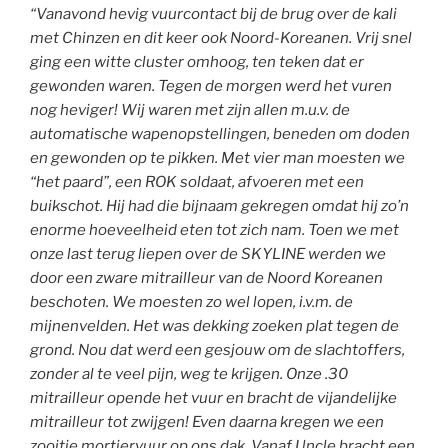
“Vanavond hevig vuurcontact bij de brug over de kali
met Chinzen en dit keer ook Noord-Koreanen. Vrij snel
ging een witte cluster omhoog, ten teken dat er
gewonden waren. Tegen de morgen werd het vuren
nog heviger! Wij waren met zijn allen m.u.v. de
automatische wapenopstellingen, beneden om doden
en gewonden op te pikken. Met vier man moesten we
“het paard”, een ROK soldaat, afvoeren met een
buikschot. Hij had die bijnaam gekregen omdat hij zo’n
enorme hoeveelheid eten tot zich nam. Toen we met
onze last terug liepen over de SKYLINE werden we
door een zware mitrailleur van de Noord Koreanen
beschoten. We moesten zo wel lopen, i.v.m. de
mijnenvelden. Het was dekking zoeken plat tegen de
grond. Nou dat werd een gesjouw om de slachtoffers,
zonder al te veel pijn, weg te krijgen. Onze .30
mitrailleur opende het vuur en bracht de vijandelijke
mitrailleur tot zwijgen! Even daarna kregen we een
zooitje mortiervuur op ons dak. Vanaf Uncle bracht een