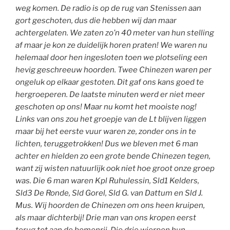
weg komen. De radio is op de rug van Stenissen aan
gort geschoten, dus die hebben wij dan maar
achtergelaten. We zaten zo’n 40 meter van hun stelling
af maar je kon ze duidelijk horen praten! We waren nu
helemaal door hen ingesloten toen we plotseling een
hevig geschreeuw hoorden. Twee Chinezen waren per
ongeluk op elkaar gestoten. Dit gaf ons kans goed te
hergroeperen. De laatste minuten werd er niet meer
geschoten op ons! Maar nu komt het mooiste nog!
Links van ons zou het groepje van de Lt blijven liggen
maar bij het eerste vuur waren ze, zonder ons in te
lichten, teruggetrokken! Dus we bleven met 6 man
achter en hielden zo een grote bende Chinezen tegen,
want zij wisten natuurlijk ook niet hoe groot onze groep
was. Die 6 man waren Kpl Ruhulessin, Sld1 Kelders,
Sld3 De Ronde, Sld Gorel, Sld G. van Dattum en Sld J.
Mus. Wij hoorden de Chinezen om ons heen kruipen,
als maar dichterbij! Drie man van ons kropen eerst