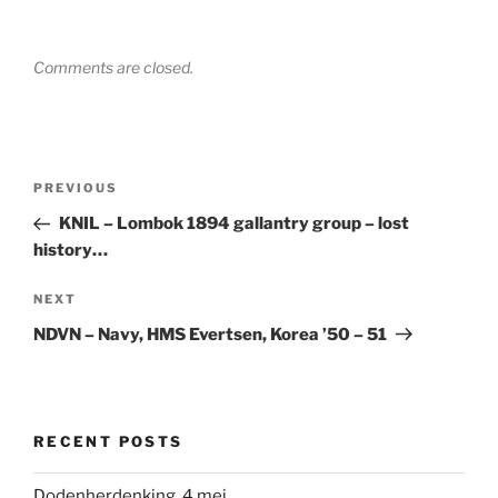
Comments are closed.
Post
Previous
PREVIOUS
navigation
Post
KNIL – Lombok 1894 gallantry group – lost
history…
Next
NEXT
Post
NDVN – Navy, HMS Evertsen, Korea ’50 – 51
RECENT POSTS
Dodenherdenking, 4 mei