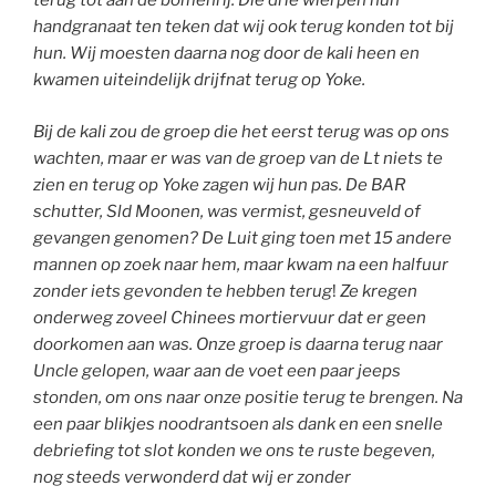
terug tot aan de bomenrij. Die drie wierpen hun
handgranaat ten teken dat wij ook terug konden tot bij
hun. Wij moesten daarna nog door de kali heen en
kwamen uiteindelijk drijfnat terug op Yoke.
Bij de kali zou de groep die het eerst terug was op ons
wachten, maar er was van de groep van de Lt niets te
zien en terug op Yoke zagen wij hun pas. De BAR
schutter, Sld Moonen, was vermist, gesneuveld of
gevangen genomen? De Luit ging toen met 15 andere
mannen op zoek naar hem, maar kwam na een halfuur
zonder iets gevonden te hebben terug
!
Ze kregen
onderweg zoveel Chinees mortiervuur dat er geen
doorkomen aan was. Onze groep is daarna terug naar
Uncle gelopen, waar aan de voet een paar jeeps
stonden, om ons naar onze positie terug te brengen.
Na
een paar blikjes noodrantsoen als dank en een snelle
debriefing tot slot konden we ons te ruste begeven,
nog steeds verwonderd dat wij er zonder