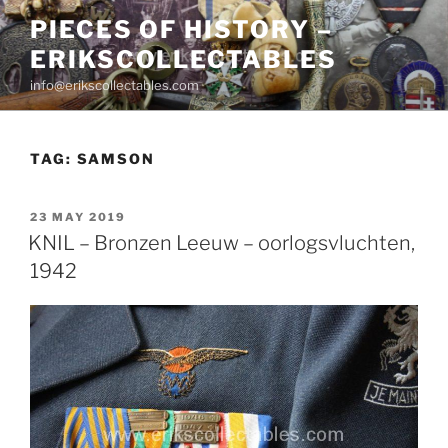
Skip
PIECES OF HISTORY –
to
ERIKSCOLLECTABLES
content
info@erikscollectables.com
TAG:
SAMSON
POSTED
23 MAY 2019
ON
KNIL – Bronzen Leeuw – oorlogsvluchten,
1942