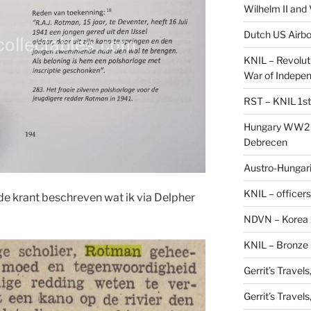
Wilhelm II and
Dutch US Airbo
KNIL – Revolut
War of Indepe
RST – KNIL 1st
Hungary WW2 –
Debrecen
Austro-Hungaria
KNIL – officers
e krant beschreven wat ik via Delpher
NDVN – Korea 
KNIL – Bronze 
Gerrit’s Travel
Gerrit’s Travel