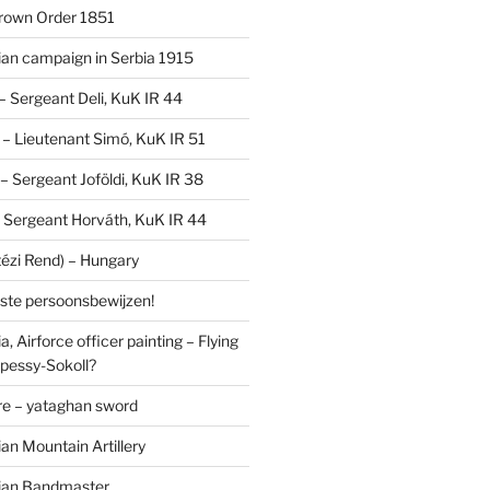
Crown Order 1851
an campaign in Serbia 1915
 – Sergeant Deli, KuK IR 44
V – Lieutenant Simó, KuK IR 51
I – Sergeant Joföldi, KuK IR 38
 – Sergeant Horváth, KuK IR 44
tézi Rend) – Hungary
lste persoonsbewijzen!
, Airforce officer painting – Flying
pessy-Sokoll?
e – yataghan sword
an Mountain Artillery
ian Bandmaster