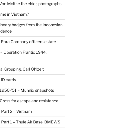
 Von Moltke the elder, photographs
rne in Vietnam?
ionary badges from the Indonesian
ndence
 Para Company officers estate
 Operation Frantic 1944,
, Grouping, Carl Öhlzelt
 ID cards
1950-’51 – Munnix snapshots
Cross for escape and resistance
s, Part 2 – Vietnam
s, Part 1 – Thule Air Base, BMEWS