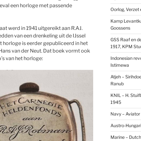
 geval een horloge met passende
Oorlog, Verzet e
Kamp Levantk
Goossens
at werd in 1941 uitgereikt aan R.AJ.
dden van een drenkeling uit de IJssel
GSS Raaf en de
 horloge is eerder gepubliceerd in het
1917, KPM Stu
Hans van der Neut. Dat boek vormt ook
Indonesian revol
’s van het horloge:
Istimewa
Atjeh – Sirihdo
Ranub
KNIL – H. Stui
1945
Navy – Aviator
Austro-Hungari
Marine – Dutch