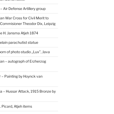
Air Defense Artillery group
n War Cross for Civil Merit to
Commisioner Theodor Dix, Leipzig
 H. Jansma Atjeh 1874
elain parachutist statue
orn of photo studio ,,Lux”, Java
an – autograph of Erzherzog
– Painting by Hoynck van
a – Hussar Attack, 1915 Bronze by
 Picard, Atjeh items