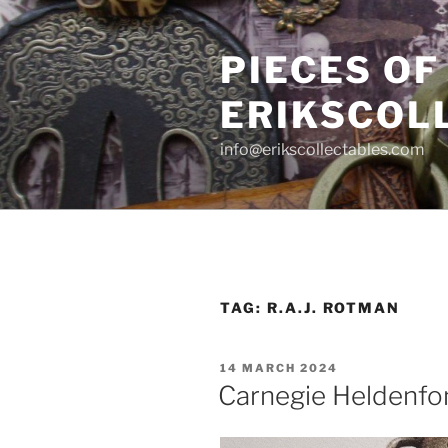
Skip
to
PIECES OF
content
ERIKSCOL
info@erikscollectables.com
TAG:
R.A.J. ROTMAN
POSTED
14 MARCH 2024
ON
Carnegie Heldenfo