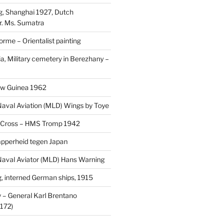
, Shanghai 1927, Dutch
r. Ms. Sumatra
rme – Orientalist painting
a, Military cemetery in Berezhany –
uw Guinea 1962
aval Aviation (MLD) Wings by Toye
 Cross – HMS Tromp 1942
pperheid tegen Japan
aval Aviator (MLD) Hans Warning
 interned German ships, 1915
 General Karl Brentano
172)