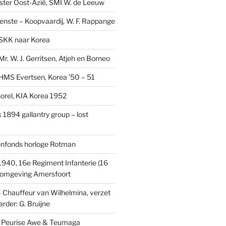
ster Oost-Azië, SMI W. de Leeuw
ienste – Koopvaardij, W. F. Rappange
SKK naar Korea
r. W. J. Gerritsen, Atjeh en Borneo
MS Evertsen, Korea ’50 – 51
rel, KIA Korea 1952
1894 gallantry group – lost
enfonds horloge Rotman
1940, 16e Regiment Infanterie (16
, omgeving Amersfoort
– Chauffeur van Wilhelmina, verzet
rder: G. Bruijne
s: Peurise Awe & Teumaga