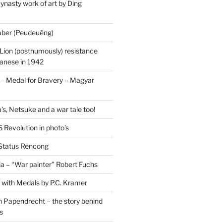
ynasty work of art by Ding
saber (Peudeuëng)
Lion (posthumously) resistance
panese in 1942
 Medal for Bravery – Magyar
’s, Netsuke and a war tale too!
 Revolution in photo’s
 Status Rencong
a – “War painter” Robert Fuchs
fe with Medals by P.C. Kramer
 Papendrecht – the story behind
s