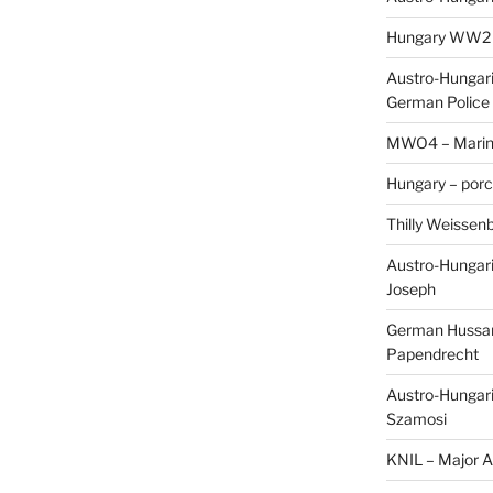
Hungary WW2 – 
Austro-Hungaria
German Police 
MWO4 – Marine
Hungary – porc
Thilly Weissenb
Austro-Hungari
Joseph
German Hussar 
Papendrecht
Austro-Hungari
Szamosi
KNIL – Major A.