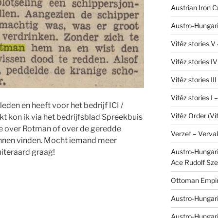
Austrian Iron 
Austro-Hungari
Vitéz stories V
Vitéz stories I
Vitéz stories II
Vitéz stories I
eden en heeft voor het bedrijf ICI /
Vitéz Order (Vi
 kon ik via het bedrijfsblad Spreekbuis
ie over Rotman of over de geredde
Verzet – Verva
unnen vinden. Mocht iemand meer
Austro-Hungaria
uiteraard graag!
Ace Rudolf Sze
Ottoman Empir
Austro-Hungari
Austro-Hungar