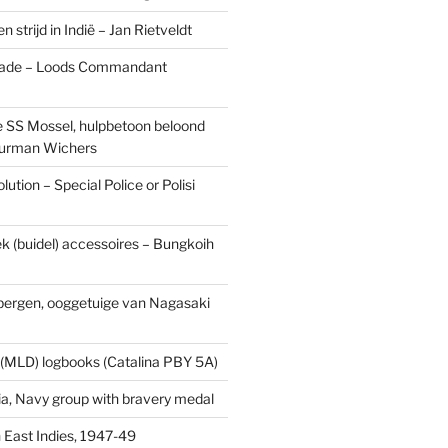
n strijd in Indië – Jan Rietveldt
ade – Loods Commandant
 SS Mossel, hulpbetoon beloond
urman Wichers
ution – Special Police or Polisi
ek (buidel) accessoires – Bungkoih
fbergen, ooggetuige van Nagasaki
 (MLD) logbooks (Catalina PBY 5A)
a, Navy group with bravery medal
 East Indies, 1947-49