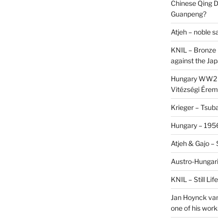
Chinese Qing D
Guanpeng?
Atjeh – noble 
KNIL – Bronze 
against the Ja
Hungary WW2 –
Vitézségi Érem
Krieger – Tsuba
Hungary – 1956
Atjeh & Gajo –
Austro-Hungari
KNIL – Still Li
Jan Hoynck van
one of his work