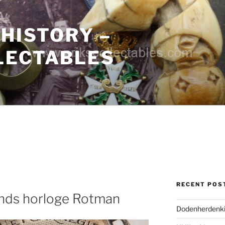
 HISTORY –
LECTABLES
RECENT POS
nds horloge Rotman
Dodenherdenki