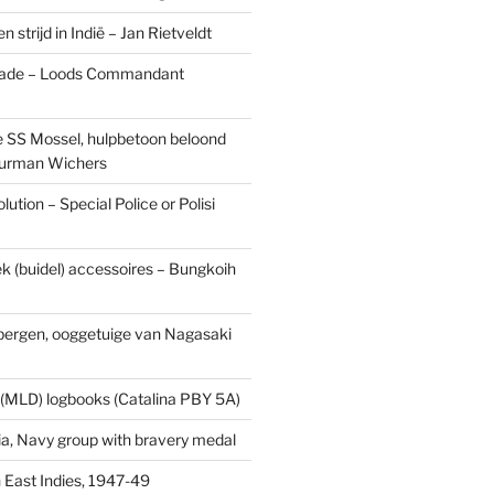
n strijd in Indië – Jan Rietveldt
ade – Loods Commandant
 SS Mossel, hulpbetoon beloond
urman Wichers
ution – Special Police or Polisi
ek (buidel) accessoires – Bungkoih
fbergen, ooggetuige van Nagasaki
 (MLD) logbooks (Catalina PBY 5A)
a, Navy group with bravery medal
 East Indies, 1947-49