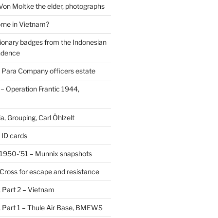
 Von Moltke the elder, photographs
rne in Vietnam?
ionary badges from the Indonesian
ndence
 Para Company officers estate
 Operation Frantic 1944,
, Grouping, Carl Öhlzelt
 ID cards
1950-’51 – Munnix snapshots
Cross for escape and resistance
s, Part 2 – Vietnam
s, Part 1 – Thule Air Base, BMEWS