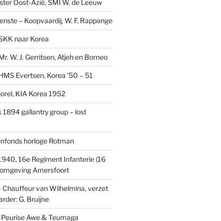
ster Oost-Azië, SMI W. de Leeuw
ienste – Koopvaardij, W. F. Rappange
SKK naar Korea
r. W. J. Gerritsen, Atjeh en Borneo
MS Evertsen, Korea ’50 – 51
rel, KIA Korea 1952
1894 gallantry group – lost
enfonds horloge Rotman
1940, 16e Regiment Infanterie (16
, omgeving Amersfoort
– Chauffeur van Wilhelmina, verzet
rder: G. Bruijne
s: Peurise Awe & Teumaga