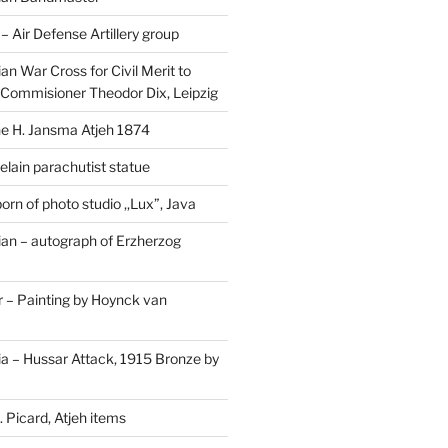
Air Defense Artillery group
n War Cross for Civil Merit to
Commisioner Theodor Dix, Leipzig
 H. Jansma Atjeh 1874
elain parachutist statue
orn of photo studio ,,Lux”, Java
an – autograph of Erzherzog
– Painting by Hoynck van
a – Hussar Attack, 1915 Bronze by
 Picard, Atjeh items