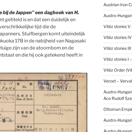
Austrian Iron 
ve bij de Jappen” een dagboek van H.
Austro-Hungari
 getiteld is en dat een duidelijk en
Vitéz stories V
rschrikkelijke tijd die de
apanners. Stuifbergen komt uiteindelijk
Vitéz stories I
Fukuoka 17B in de nabijheid van Nagasaki
tuige zijn van de atoombom en de
Vitéz stories II
tstaat en die hij ook getekend heeft in
Vitéz stories I
Vitéz Order (Vi
Verzet – Verva
Austro-Hungaria
Ace Rudolf Sze
Ottoman Empir
Austro-Hungari
Austro-Hungar