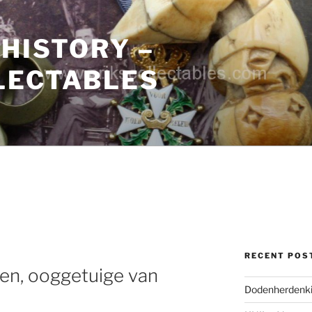
 HISTORY –
LECTABLES
RECENT POS
gen, ooggetuige van
Dodenherdenki