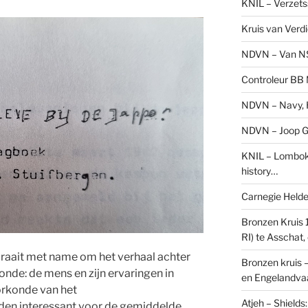
KNIL – Verzets
Kruis van Verd
NDVN – Van N
Controleur BB M
NDVN – Navy, H
NDVN – Joop Go
KNIL – Lombok 
history…
Carnegie Held
Bronzen Kruis 
RI) te Asschat
draait met name om het verhaal achter
Bronzen kruis 
konde: de mens en zijn ervaringen in
en Engelandvaa
orkonde van het
Atjeh – Shield
lden interessant voor de gemiddelde