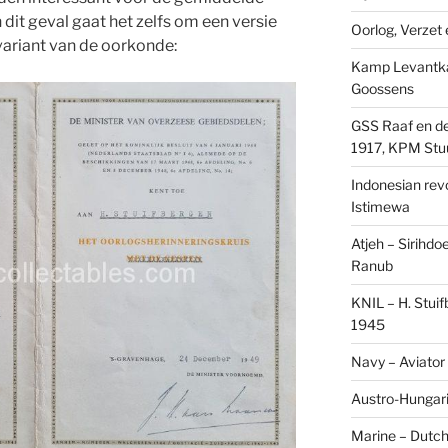
dit geval gaat het zelfs om een versie
Oorlog, Verzet e
variant van de oorkonde:
Kamp Levantk
Goossens
GSS Raaf en de
1917, KPM Stu
Indonesian revol
Istimewa
Atjeh – Sirihdo
Ranub
KNIL – H. Stui
1945
Navy – Aviator
Austro-Hungari
Marine – Dutch