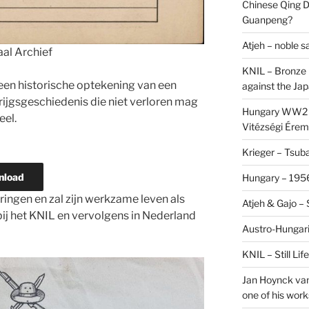
Chinese Qing D
Guanpeng?
Atjeh – noble 
aal Archief
KNIL – Bronze 
en historische optekening van een
against the Ja
krijgsgeschiedenis die niet verloren mag
Hungary WW2 –
eel.
Vitézségi Érem
Krieger – Tsuba
nload
Hungary – 1956
ringen en zal zijn werkzame leven als
Atjeh & Gajo –
 bij het KNIL en vervolgens in Nederland
Austro-Hungari
KNIL – Still Li
Jan Hoynck van
one of his work