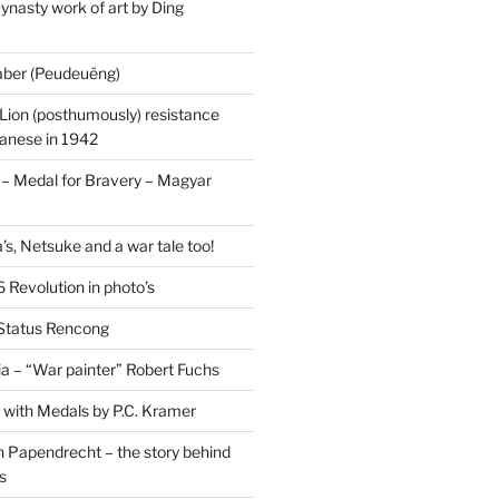
ynasty work of art by Ding
saber (Peudeuëng)
Lion (posthumously) resistance
panese in 1942
 Medal for Bravery – Magyar
’s, Netsuke and a war tale too!
 Revolution in photo’s
 Status Rencong
a – “War painter” Robert Fuchs
fe with Medals by P.C. Kramer
 Papendrecht – the story behind
s