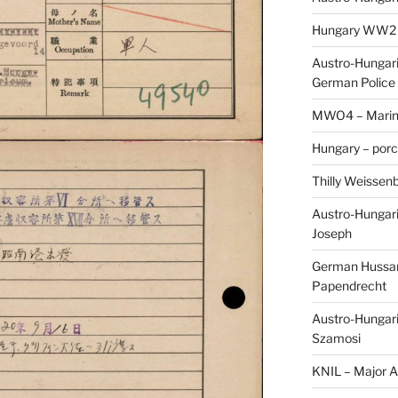
Hungary WW2 – 
Austro-Hungaria
German Police 
MWO4 – Marine
Hungary – porc
Thilly Weissenb
Austro-Hungari
Joseph
German Hussar 
Papendrecht
Austro-Hungari
Szamosi
KNIL – Major A.