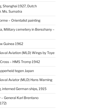
, Shanghai 1927, Dutch
r. Ms. Sumatra
rme – Orientalist painting
a, Military cemetery in Berezhany –
uw Guinea 1962
aval Aviation (MLD) Wings by Toye
 Cross – HMS Tromp 1942
pperheid tegen Japan
aval Aviator (MLD) Hans Warning
 interned German ships, 1915
 General Karl Brentano
172)