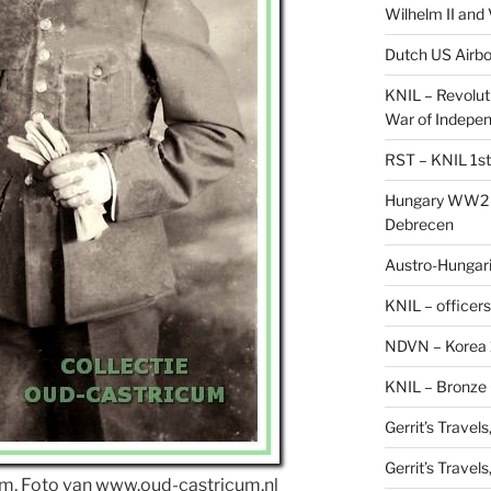
Wilhelm II and
Dutch US Airbo
KNIL – Revolut
War of Indepe
RST – KNIL 1st
Hungary WW2 –
Debrecen
Austro-Hungaria
KNIL – officers
NDVN – Korea 
KNIL – Bronze 
Gerrit’s Travel
Gerrit’s Travel
rm. Foto van www.oud-castricum.nl