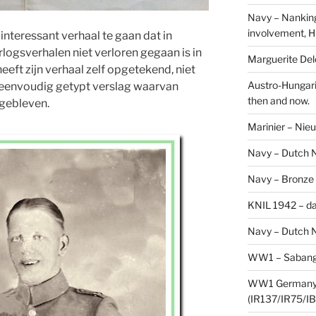
Navy – Nanking
involvement, H
n interessant verhaal te gaan dat in
logsverhalen niet verloren gegaan is in
Marguerite Delo
eeft zijn verhaal zelf opgetekend, niet
Austro-Hungari
n eenvoudig getypt verslag waarvan
then and now.
 gebleven.
Marinier – Nie
Navy – Dutch N
Navy – Bronze
KNIL 1942 – da
Navy – Dutch N
WW1 – Sabang,
WW1 Germany –
(IR137/IR75/IB