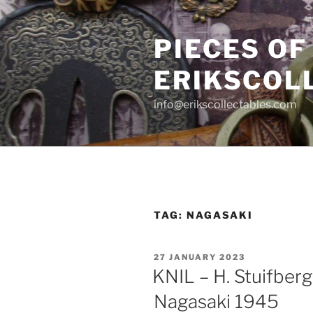
Skip
to
PIECES OF
content
ERIKSCOL
info@erikscollectables.com
TAG:
NAGASAKI
POSTED
27 JANUARY 2023
ON
KNIL – H. Stuifber
Nagasaki 1945