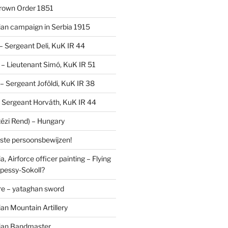
Crown Order 1851
an campaign in Serbia 1915
 – Sergeant Deli, KuK IR 44
V – Lieutenant Simó, KuK IR 51
I – Sergeant Joföldi, KuK IR 38
 – Sergeant Horváth, KuK IR 44
tézi Rend) – Hungary
lste persoonsbewijzen!
, Airforce officer painting – Flying
pessy-Sokoll?
e – yataghan sword
an Mountain Artillery
ian Bandmaster