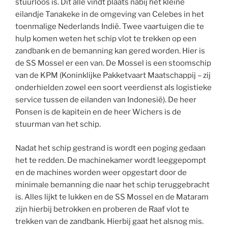
stuurloos is. Dit alle vindt plaats nabij het kleine
eilandje Tanakeke in de omgeving van Celebes in het
toenmalige Nederlands Indië. Twee vaartuigen die te
hulp komen weten het schip vlot te trekken op een
zandbank en de bemanning kan gered worden. Hier is
de SS Mossel er een van. De Mossel is een stoomschip
van de KPM (Koninklijke Pakketvaart Maatschappij – zij
onderhielden zowel een soort veerdienst als logistieke
service tussen de eilanden van Indonesië). De heer
Ponsen is de kapitein en de heer Wichers is de
stuurman van het schip.
Nadat het schip gestrand is wordt een poging gedaan
het te redden. De machinekamer wordt leeggepompt
en de machines worden weer opgestart door de
minimale bemanning die naar het schip teruggebracht
is. Alles lijkt te lukken en de SS Mossel en de Mataram
zijn hierbij betrokken en proberen de Raaf vlot te
trekken van de zandbank. Hierbij gaat het alsnog mis.