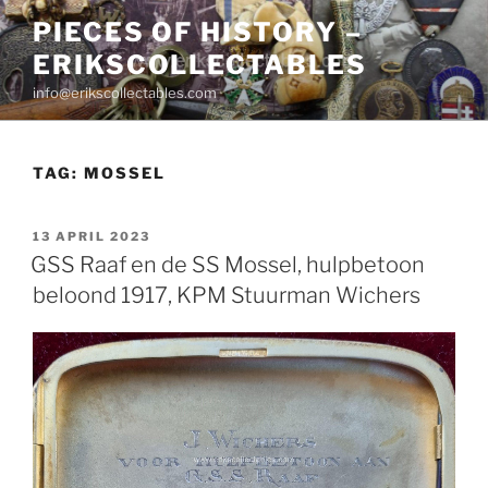
Skip
PIECES OF HISTORY –
to
ERIKSCOLLECTABLES
content
info@erikscollectables.com
TAG:
MOSSEL
POSTED
13 APRIL 2023
ON
GSS Raaf en de SS Mossel, hulpbetoon
beloond 1917, KPM Stuurman Wichers