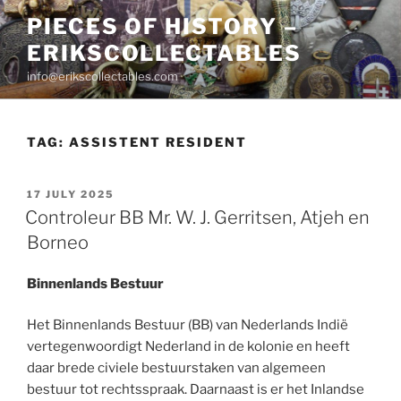
Skip
PIECES OF HISTORY –
to
ERIKSCOLLECTABLES
content
info@erikscollectables.com
TAG:
ASSISTENT RESIDENT
POSTED
17 JULY 2025
ON
Controleur BB Mr. W. J. Gerritsen, Atjeh en
Borneo
Binnenlands Bestuur
Het Binnenlands Bestuur (BB) van Nederlands Indië
vertegenwoordigt Nederland in de kolonie en heeft
daar brede civiele bestuurstaken van algemeen
bestuur tot rechtsspraak. Daarnaast is er het Inlandse