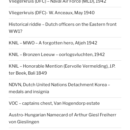
Vliegerkruis (DFC) – Naval Air Force (MLD), 1942
Vliegerkruis (DFC)- W. Anceaux, May 1940
Historical riddle – Dutch officers on the Eastern front
WW1?
KNIL – MWO – A forgotten hero, Atjeh 1942
KNIL – Bronzen Leeuw – oorlogsvluchten, 1942
KNIL – Honorable Mention (Eervolle Vermelding), J.P.
ter Beek, Bali 1849
NDVN, Dutch United Nations Detachment Korea –
medals and insignia
VOC – captains chest, Van Hogendorp estate
Austro-Hungarian Namecard of Arthur Giesl Freiherr
von Gieslingen