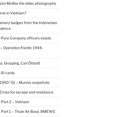
 Von Moltke the elder, photographs
rne in Vietnam?
ionary badges from the Indonesian
ndence
 Para Company officers estate
 Operation Frantic 1944,
, Grouping, Carl Öhlzelt
 ID cards
1950-’51 – Munnix snapshots
Cross for escape and resistance
s, Part 2 – Vietnam
s, Part 1 – Thule Air Base, BMEWS