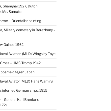
, Shanghai 1927, Dutch
r. Ms. Sumatra
rme – Orientalist painting
a, Military cemetery in Berezhany –
uw Guinea 1962
aval Aviation (MLD) Wings by Toye
 Cross – HMS Tromp 1942
pperheid tegen Japan
aval Aviator (MLD) Hans Warning
 interned German ships, 1915
 General Karl Brentano
172)