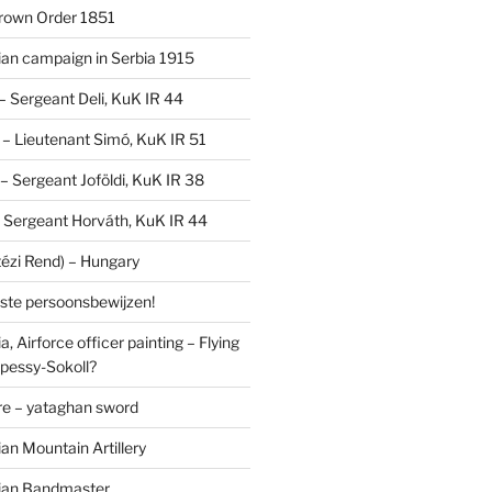
Crown Order 1851
an campaign in Serbia 1915
 – Sergeant Deli, KuK IR 44
V – Lieutenant Simó, KuK IR 51
I – Sergeant Joföldi, KuK IR 38
 – Sergeant Horváth, KuK IR 44
tézi Rend) – Hungary
lste persoonsbewijzen!
, Airforce officer painting – Flying
pessy-Sokoll?
e – yataghan sword
an Mountain Artillery
ian Bandmaster