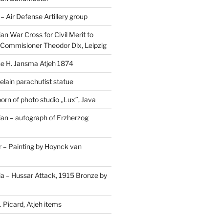
Air Defense Artillery group
n War Cross for Civil Merit to
Commisioner Theodor Dix, Leipzig
 H. Jansma Atjeh 1874
elain parachutist statue
orn of photo studio ,,Lux”, Java
an – autograph of Erzherzog
– Painting by Hoynck van
a – Hussar Attack, 1915 Bronze by
 Picard, Atjeh items