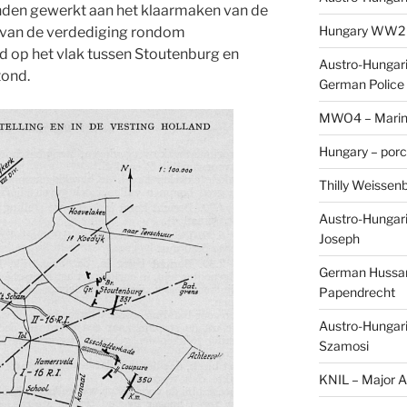
nden gewerkt aan het klaarmaken van de
Hungary WW2 – 
n van de verdediging rondom
 op het vlak tussen Stoutenburg en
Austro-Hungaria
tond.
German Police 
MWO4 – Marine
Hungary – porc
Thilly Weissenb
Austro-Hungari
Joseph
German Hussar 
Papendrecht
Austro-Hungari
Szamosi
KNIL – Major A.