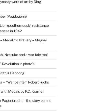
ynasty work of art by Ding
saber (Peudeuëng)
Lion (posthumously) resistance
panese in 1942
 Medal for Bravery – Magyar
’s, Netsuke and a war tale too!
 Revolution in photo’s
 Status Rencong
a – “War painter” Robert Fuchs
fe with Medals by P.C. Kramer
 Papendrecht – the story behind
s