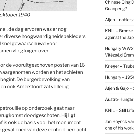
Chinese Qing D
Guanpeng?
r oktober 1940
Atjeh – noble 
mei, de dag ervoren was er nog
KNIL – Bronze 
 er diverse hoogwaardigheidsbekleders
against the Ja
al snel gewaarschuwd voor
Hungary WW2 –
omen vliegtuigen over.
Vitézségi Érem
voor de vooruitgeschoven posten van 16
Krieger – Tsuba
s waargenomen worden en het schieten
Hungary – 1956
d begint. De burgerbevolking van
 en ook Amersfoort zal volledig
Atjeh & Gajo –
Austro-Hungari
patrouille op onderzoek gaat naar
KNIL – Still Li
terugkomst doodgeschoten. Hij ligt
Jan Hoynck van
af is ook de basis voor het monument
one of his work
le gevallenen van deze eenheid herdacht