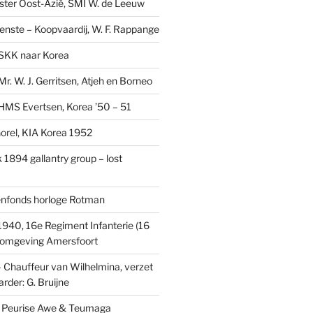
ster Oost-Azië, SMI W. de Leeuw
ienste – Koopvaardij, W. F. Rappange
SKK naar Korea
r. W. J. Gerritsen, Atjeh en Borneo
MS Evertsen, Korea ’50 – 51
rel, KIA Korea 1952
1894 gallantry group – lost
enfonds horloge Rotman
1940, 16e Regiment Infanterie (16
, omgeving Amersfoort
– Chauffeur van Wilhelmina, verzet
rder: G. Bruijne
s: Peurise Awe & Teumaga