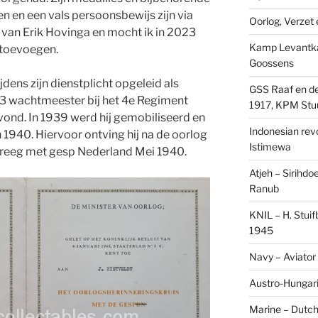
en een vals persoonsbewijs zijn via
Oorlog, Verzet e
 van Erik Hovinga en mocht ik in 2023
Kamp Levantk
 toevoegen.
Goossens
jdens zijn dienstplicht opgeleid als
GSS Raaf en de
933 wachtmeester bij het 4e Regiment
1917, KPM Stu
bevond. In 1939 werd hij gemobiliseerd en
Indonesian revol
1940. Hiervoor ontving hij na de oorlog
Istimewa
kreeg met gesp Nederland Mei 1940.
Atjeh – Sirihdo
Ranub
KNIL – H. Stui
1945
Navy – Aviator
Austro-Hungari
Marine – Dutch