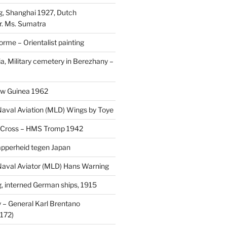
, Shanghai 1927, Dutch
r. Ms. Sumatra
rme – Orientalist painting
a, Military cemetery in Berezhany –
uw Guinea 1962
aval Aviation (MLD) Wings by Toye
 Cross – HMS Tromp 1942
pperheid tegen Japan
aval Aviator (MLD) Hans Warning
 interned German ships, 1915
 General Karl Brentano
172)