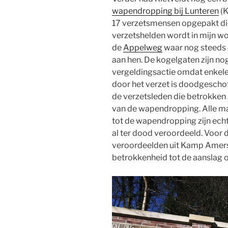
wapendropping bij Lunteren
(K
17 verzetsmensen opgepakt die
verzetshelden wordt in mijn w
de
Appelweg
waar nog steeds 
aan hen. De kogelgaten zijn nog
vergeldingsactie omdat enkele
door het verzet is doodgeschot
de verzetsleden die betrokken z
van de wapendropping. Alle ma
tot de wapendropping zijn ech
al ter dood veroordeeld. Voor d
veroordeelden uit Kamp Amersfo
betrokkenheid tot de aanslag o