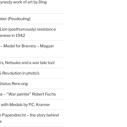
ynasty work of art by Ding
saber (Peudeuëng)
Lion (posthumously) resistance
panese in 1942
 Medal for Bravery – Magyar
’s, Netsuke and a war tale too!
 Revolution in photo’s
 Status Rencong
a – “War painter” Robert Fuchs
fe with Medals by P.C. Kramer
 Papendrecht – the story behind
s