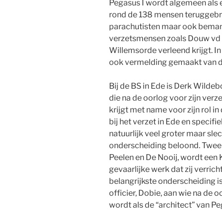
Pegasus I wordt algemeen als
rond de 138 mensen teruggebrac
parachutisten maar ook beman
verzetsmensen zoals Douw vd K
Willemsorde verleend krijgt. In
ook vermelding gemaakt van de
Bij de BS in Ede is Derk Wildeb
die na de oorlog voor zijn ve
krijgt met name voor zijn rol i
bij het verzet in Ede en specif
natuurlijk veel groter maar sl
onderscheiding beloond. Twee l
Peelen en De Nooij, wordt een 
gevaarlijke werk dat zij verric
belangrijkste onderscheiding i
officier, Dobie, aan wie na de 
wordt als de “architect” van Pe