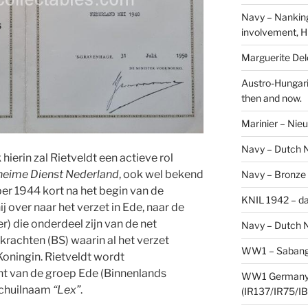
Navy – Nanking
involvement, H
Marguerite Delo
Austro-Hungari
then and now.
Marinier – Nie
Navy – Dutch N
hierin zal Rietveldt een actieve rol
eime Dienst Nederland
, ook wel bekend
Navy – Bronze
r 1944 kort na het begin van de
KNIL 1942 – da
 over naar het verzet in Ede, naar de
r) die onderdeel zijn van de net
Navy – Dutch N
krachten (BS) waarin al het verzet
WW1 – Sabang,
Koningin. Rietveldt wordt
 van de groep Ede (Binnenlands
WW1 Germany –
schuilnaam
“Lex”
.
(IR137/IR75/IB