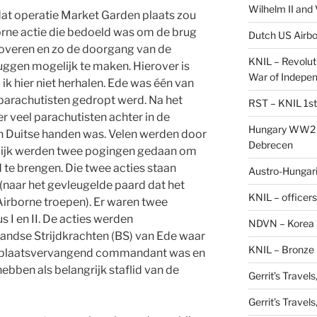
Wilhelm II and
at operatie Market Garden plaats zou
orne actie die bedoeld was om de brug
Dutch US Airbo
roveren en zo de doorgang van de
KNIL – Revolut
uggen mogelijk te maken. Hierover is
War of Indepe
ik hier niet herhalen. Ede was één van
parachutisten gedropt werd. Na het
RST – KNIL 1st
r veel parachutisten achter in de
Hungary WW2 –
n Duitse handen was. Velen werden door
Debrecen
delijk werden twee pogingen gedaan om
 te brengen. Die twee acties staan
Austro-Hungaria
(naar het gevleugelde paard dat het
KNIL – officers
irborne troepen). Er waren twee
s I en II. De acties werden
NDVN – Korea 
andse Strijdkrachten (BS) van Ede waar
KNIL – Bronze 
?) plaatsvervangend commandant was en
hebben als belangrijk staflid van de
Gerrit’s Travel
Gerrit’s Travel