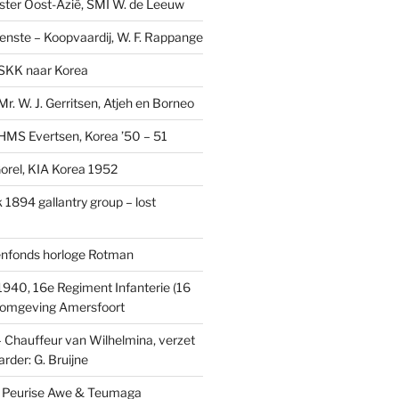
ster Oost-Azië, SMI W. de Leeuw
ienste – Koopvaardij, W. F. Rappange
SKK naar Korea
r. W. J. Gerritsen, Atjeh en Borneo
MS Evertsen, Korea ’50 – 51
rel, KIA Korea 1952
1894 gallantry group – lost
enfonds horloge Rotman
1940, 16e Regiment Infanterie (16
, omgeving Amersfoort
– Chauffeur van Wilhelmina, verzet
rder: G. Bruijne
s: Peurise Awe & Teumaga