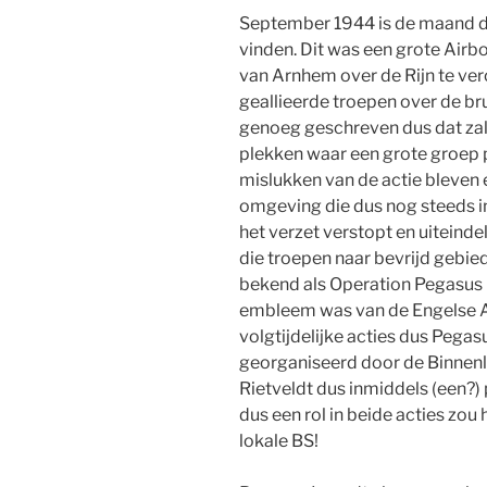
September 1944 is de maand d
vinden. Dit was een grote Airb
van Arnhem over de Rijn te ve
geallieerde troepen over de br
genoeg geschreven dus dat zal 
plekken waar een grote groep 
mislukken van de actie bleven e
omgeving die dus nog steeds i
het verzet verstopt en uitein
die troepen naar bevrijd gebied
bekend als Operation Pegasus 
embleem was van de Engelse A
volgtijdelijke acties dus Pegasu
georganiseerd door de Binnenl
Rietveldt dus inmiddels (een
dus een rol in beide acties zou 
lokale BS!