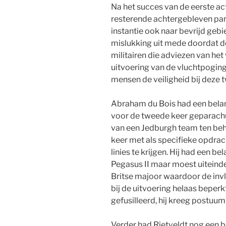
Na het succes van de eerste ac
resterende achtergebleven par
instantie ook naar bevrijd gebi
mislukking uit mede doordat 
militairen die adviezen van het
uitvoering van de vluchtpoging
mensen de veiligheid bij deze 
Abraham du Bois had een belang
voor de tweede keer geparachu
van een Jedburgh team ten be
keer met als specifieke opdra
linies te krijgen. Hij had een b
Pegasus II maar moest uitein
Britse majoor waardoor de inv
bij de uitvoering helaas beper
gefusilleerd, hij kreeg postuu
Verder had Rietveldt nog een be