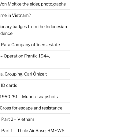
 Von Moltke the elder, photographs
rne in Vietnam?
ionary badges from the Indonesian
ndence
 Para Company officers estate
 Operation Frantic 1944,
, Grouping, Carl Öhlzelt
 ID cards
1950-’51 – Munnix snapshots
Cross for escape and resistance
s, Part 2 – Vietnam
s, Part 1 – Thule Air Base, BMEWS