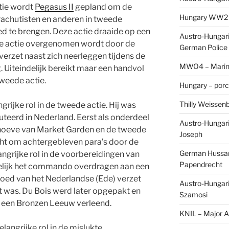
tie wordt
Pegasus II
gepland om de
Hungary WW2 – 
achutisten en anderen in tweede
ed te brengen. Deze actie draaide op een
Austro-Hungaria
de actie overgenomen wordt door de
German Police 
 verzet naast zich neerleggen tijdens de
MWO4 – Marine
. Uiteindelijk bereikt maar een handvol
tweede actie.
Hungary – porc
Thilly Weissenb
rijke rol in de tweede actie. Hij was
teerd in Nederland. Eerst als onderdeel
Austro-Hungari
hoeve van Market Garden en de tweede
Joseph
cht om achtergebleven para’s door de
German Hussar 
elangrijke rol in de voorbereidingen van
Papendrecht
delijk het commando overdragen aan een
loed van het Nederlandse (Ede) verzet
Austro-Hungari
kt was. Du Bois werd later opgepakt en
Szamosi
m een Bronzen Leeuw verleend.
KNIL – Major A.
langrijke rol in de mislukte