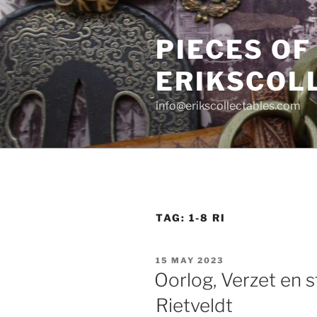
Skip
to
PIECES OF
content
ERIKSCOL
info@erikscollectables.com
TAG:
1-8 RI
POSTED
15 MAY 2023
ON
Oorlog, Verzet en st
Rietveldt