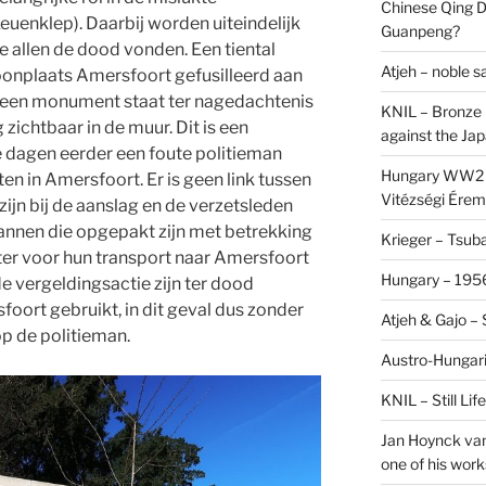
Chinese Qing D
euenklep). Daarbij worden uiteindelijk
Guanpeng?
 allen de dood vonden. Een tiental
Atjeh – noble 
oonplaats Amersfoort gefusilleerd aan
een monument staat ter nagedachtenis
KNIL – Bronze 
 zichtbaar in de muur. Dit is een
against the Ja
 dagen eerder een foute politieman
Hungary WW2 –
en in Amersfoort. Er is geen link tussen
Vitézségi Érem
ijn bij de aanslag en de verzetsleden
nnen die opgepakt zijn met betrekking
Krieger – Tsuba
ter voor hun transport naar Amersfoort
Hungary – 1956
e vergeldingsactie zijn ter dood
ort gebruikt, in dit geval dus zonder
Atjeh & Gajo –
p de politieman.
Austro-Hungari
KNIL – Still Li
Jan Hoynck van
one of his work