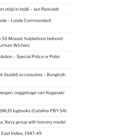
n strijd in Indië – Jan Rietveldt
ade – Loods Commandant
 SS Mossel, hulpbetoon beloond
urman Wichers
ution – Special Police or Polisi
ek (buidel) accessoires – Bungkoih
fbergen, ooggetuige van Nagasaki
 (MLD) logbooks (Catalina PBY 5A)
a, Navy group with bravery medal
 East Indies, 1947-49