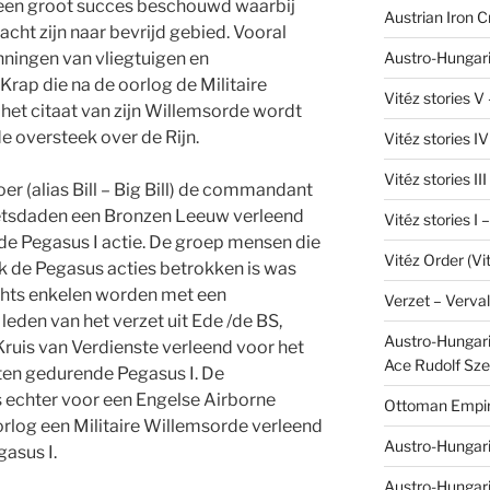
 een groot succes beschouwd waarbij
Austrian Iron 
ht zijn naar bevrijd gebied. Vooral
Austro-Hungari
ningen van vliegtuigen en
rap die na de oorlog de Militaire
Vitéz stories V
 het citaat van zijn Willemsorde wordt
 oversteek over de Rijn.
Vitéz stories I
Vitéz stories II
oer (alias Bill – Big Bill) de commandant
rzetsdaden een Bronzen Leeuw verleend
Vitéz stories I
n de Pegasus I actie. De groep mensen die
Vitéz Order (Vi
iek de Pegasus acties betrokken is was
echts enkelen worden met een
Verzet – Verva
eden van het verzet uit Ede /de BS,
Austro-Hungaria
Kruis van Verdienste verleend voor het
Ace Rudolf Sze
hten gedurende Pegasus I. De
s echter voor een Engelse Airborne
Ottoman Empir
oorlog een Militaire Willemsorde verleend
Austro-Hungari
gasus I.
Austro-Hungar