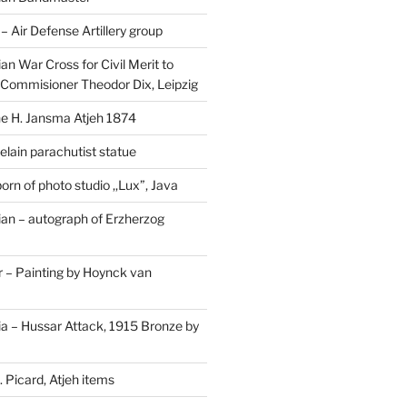
Air Defense Artillery group
n War Cross for Civil Merit to
Commisioner Theodor Dix, Leipzig
 H. Jansma Atjeh 1874
elain parachutist statue
orn of photo studio ,,Lux”, Java
an – autograph of Erzherzog
– Painting by Hoynck van
a – Hussar Attack, 1915 Bronze by
 Picard, Atjeh items