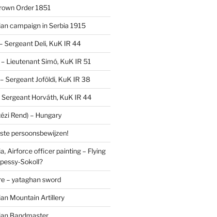
Crown Order 1851
an campaign in Serbia 1915
 – Sergeant Deli, KuK IR 44
V – Lieutenant Simó, KuK IR 51
I – Sergeant Joföldi, KuK IR 38
 – Sergeant Horváth, KuK IR 44
tézi Rend) – Hungary
lste persoonsbewijzen!
, Airforce officer painting – Flying
pessy-Sokoll?
e – yataghan sword
an Mountain Artillery
ian Bandmaster