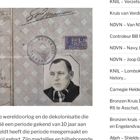
KNIL – Verzets
Kruis van Verd
NDVN – Van N
Controleur BB M
NDVN – Navy, H
NDVN – Joop Go
KNIL – Lombok 
history…
Carnegie Held
Bronzen Kruis 
RI) te Asschat
 wereldoorlog en de dekolonisatie die
Bronzen kruis 
ië een periode gekend van 10 jaar aan
en Engelandvaa
tveldt heeft die periode meegemaakt en
Atjeh – Shield
rol gehad. Zijn medailles en bijbehorende