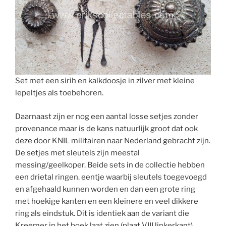
Set met een sirih en kalkdoosje in zilver met kleine
lepeltjes als toebehoren.
Daarnaast zijn er nog een aantal losse setjes zonder
provenance maar is de kans natuurlijk groot dat ook
deze door KNIL militairen naar Nederland gebracht zijn.
De setjes met sleutels zijn meestal
messing/geelkoper. Beide sets in de collectie hebben
een drietal ringen. eentje waarbij sleutels toegevoegd
en afgehaald kunnen worden en dan een grote ring
met hoekige kanten en een kleinere en veel dikkere
ring als eindstuk. Dit is identiek aan de variant die
Kreemer in het boek laat zien (plaat VIII linkerkant).