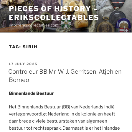
Skip
PIECES OF HISTORY –
to
ERIKSCOLLECTABLES
content
info@erikscollectables.com
TAG:
SIRIH
POSTED
17 JULY 2025
ON
Controleur BB Mr. W. J. Gerritsen, Atjeh en
Borneo
Binnenlands Bestuur
Het Binnenlands Bestuur (BB) van Nederlands Indië
vertegenwoordigt Nederland in de kolonie en heeft
daar brede civiele bestuurstaken van algemeen
bestuur tot rechtsspraak. Daarnaast is er het Inlandse