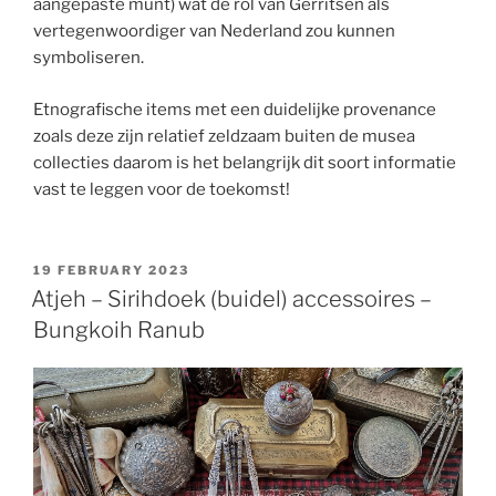
aangepaste munt) wat de rol van Gerritsen als
vertegenwoordiger van Nederland zou kunnen
symboliseren.
Etnografische items met een duidelijke provenance
zoals deze zijn relatief zeldzaam buiten de musea
collecties daarom is het belangrijk dit soort informatie
vast te leggen voor de toekomst!
POSTED
19 FEBRUARY 2023
ON
Atjeh – Sirihdoek (buidel) accessoires –
Bungkoih Ranub