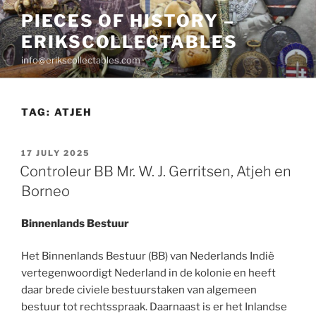
Skip
PIECES OF HISTORY –
to
ERIKSCOLLECTABLES
content
info@erikscollectables.com
TAG:
ATJEH
POSTED
17 JULY 2025
ON
Controleur BB Mr. W. J. Gerritsen, Atjeh en
Borneo
Binnenlands Bestuur
Het Binnenlands Bestuur (BB) van Nederlands Indië
vertegenwoordigt Nederland in de kolonie en heeft
daar brede civiele bestuurstaken van algemeen
bestuur tot rechtsspraak. Daarnaast is er het Inlandse