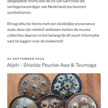
aangepaste munt) wat de rol van Gerritsen als
vertegenwoordiger van Nederland zou kunnen
symboliseren.
Etnografische items met een duidelijke provenance
zoals deze zijn relatief zeldzaam buiten de musea
collecties daarom is het belangrijk dit soort informatie
vast te leggen voor de toekomst!
POSTED
24 SEPTEMBER 2023
ON
Atjeh – Shields: Peurise Awe & Teumaga