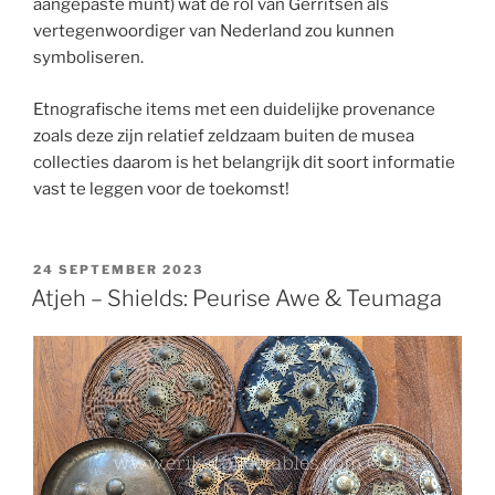
aangepaste munt) wat de rol van Gerritsen als
vertegenwoordiger van Nederland zou kunnen
symboliseren.
Etnografische items met een duidelijke provenance
zoals deze zijn relatief zeldzaam buiten de musea
collecties daarom is het belangrijk dit soort informatie
vast te leggen voor de toekomst!
POSTED
24 SEPTEMBER 2023
ON
Atjeh – Shields: Peurise Awe & Teumaga