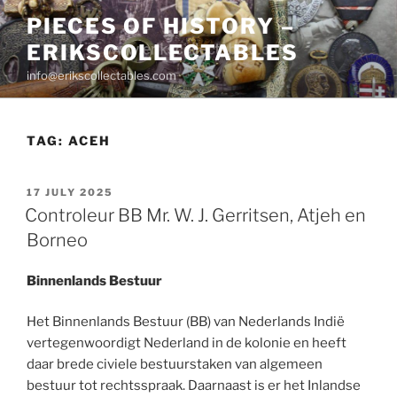
Skip
PIECES OF HISTORY –
to
ERIKSCOLLECTABLES
content
info@erikscollectables.com
TAG:
ACEH
POSTED
17 JULY 2025
ON
Controleur BB Mr. W. J. Gerritsen, Atjeh en
Borneo
Binnenlands Bestuur
Het Binnenlands Bestuur (BB) van Nederlands Indië
vertegenwoordigt Nederland in de kolonie en heeft
daar brede civiele bestuurstaken van algemeen
bestuur tot rechtsspraak. Daarnaast is er het Inlandse