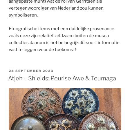
aangepaste munt) wat de rol van Gerritsen als
vertegenwoordiger van Nederland zou kunnen
symboliseren.
Etnografische items met een duidelijke provenance
zoals deze zijn relatief zeldzaam buiten de musea
collecties daarom is het belangrijk dit soort informatie
vast te leggen voor de toekomst!
POSTED
24 SEPTEMBER 2023
ON
Atjeh – Shields: Peurise Awe & Teumaga