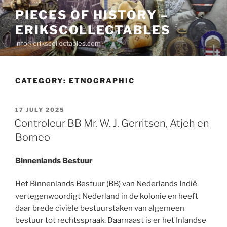
Skip
PIECES OF HISTORY –
to
ERIKSCOLLECTABLES
content
info@erikscollectables.com
CATEGORY:
ETNOGRAPHIC
POSTED
17 JULY 2025
ON
Controleur BB Mr. W. J. Gerritsen, Atjeh en
Borneo
Binnenlands Bestuur
Het Binnenlands Bestuur (BB) van Nederlands Indië
vertegenwoordigt Nederland in de kolonie en heeft
daar brede civiele bestuurstaken van algemeen
bestuur tot rechtsspraak. Daarnaast is er het Inlandse